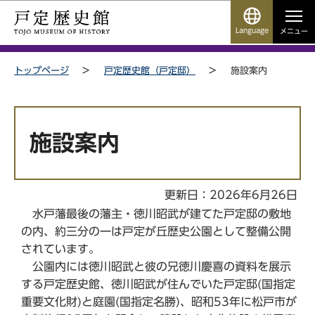
こ
サ
このページの本文へ移動
の
イ
Language
メニュー
ペ
ト
サイトメニューここまで
ー
メ
トップページ
戸定歴史館（戸定邸）
施設案内
ジ
ニ
の
ュ
先
ー
本
頭
こ
文
施設案内
で
こ
こ
す
か
こ
ら
か
更新日：2026年6月26日
ら
水戸藩最後の藩主・徳川昭武が建てた戸定邸の敷地
の内、約三分の一は戸定が丘歴史公園として整備公開
されています。
公園内には徳川昭武と彼の兄徳川慶喜の資料を展示
する戸定歴史館、徳川昭武が住んでいた戸定邸(国指定
重要文化財)と庭園(国指定名勝)、昭和53年に松戸市が