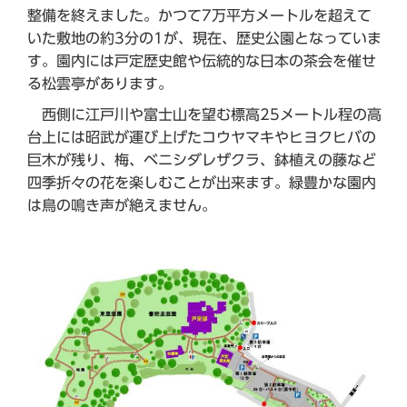
整備を終えました。かつて7万平方メートルを超えて
いた敷地の約3分の1が、現在、歴史公園となっていま
す。園内には戸定歴史館や伝統的な日本の茶会を催せ
る松雲亭があります。
西側に江戸川や富士山を望む標高25メートル程の高
台上には昭武が運び上げたコウヤマキやヒヨクヒバの
巨木が残り、梅、ベニシダレザクラ、鉢植えの藤など
四季折々の花を楽しむことが出来ます。緑豊かな園内
は鳥の鳴き声が絶えません。