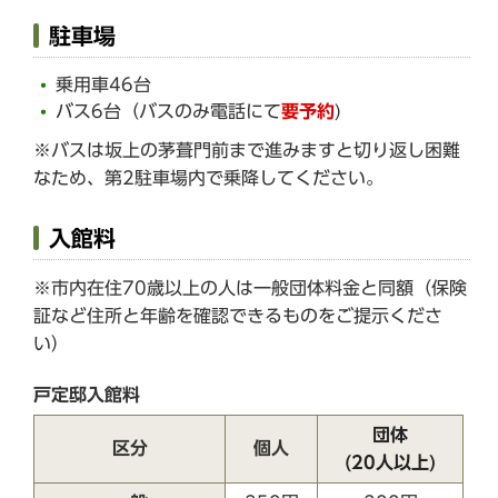
駐車場
乗用車46台
バス6台（バスのみ電話にて
要予約
)
※バスは坂上の茅葺門前まで進みますと切り返し困難
なため、第2駐車場内で乗降してください。
入館料
※市内在住70歳以上の人は一般団体料金と同額（保険
証など住所と年齢を確認できるものをご提示くださ
い）
戸定邸入館料
団体
区分
個人
(20人以上)