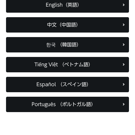
English（英語）
中文（中国語）
한국 （韓国語）
Tiếng Việt （ベトナム語）
Español （スペイン語）
Português （ポルトガル語）