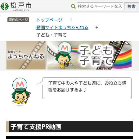
こ
サ
このページの本文へ移動
の
イ
サイトメニューここまで
ペ
ト
トップページ
ー
メ
動画サイトまっちゃんねる
ジ
ニ
子ども・子育て
の
ュ
先
ー
本
頭
こ
文
で
こ
こ
す
か
こ
ら
か
ら
子育て中の人や子ども達に、お役立ち情
報をお届けするよ♪
子育て支援PR動画