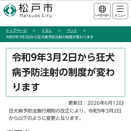
こ
このページの本文へ移動
の
Language
メニュー
ペ
ー
トップページ
くらし
ペット
ジ
令和9年3月2日から狂犬病予防注射の制度が変わります
の
先
本
頭
令和9年3月2日から狂犬
文
で
こ
す
病予防注射の制度が変わ
こ
か
ります
ら
更新日：2026年6月12日
狂犬病予防法施行規則の改正により、令和9年3月2日
から以下のように変更となります。