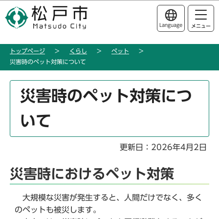
こ
このページの本文へ移動
の
Language
メニュー
ペ
ー
トップページ
くらし
ペット
ジ
災害時のペット対策について
の
先
本
頭
災害時のペット対策につ
文
で
こ
す
いて
こ
か
ら
更新日：2026年4月2日
災害時におけるペット対策
大規模な災害が発生すると、人間だけでなく、多く
のペットも被災します。