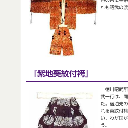
色の糸に金糸
れも昭武の渡
『紫地葵紋付袴』
徳川昭武所用
武一行は、同
た。宿泊先の
れる葵紋付袴
い、わが国が
う。