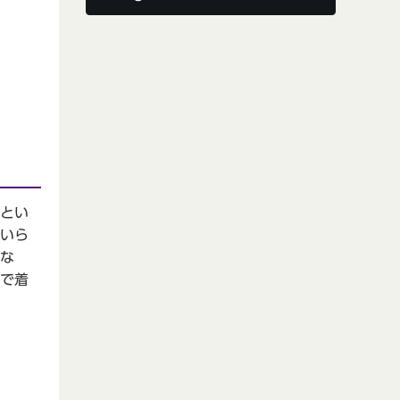
とい
いら
な
で着