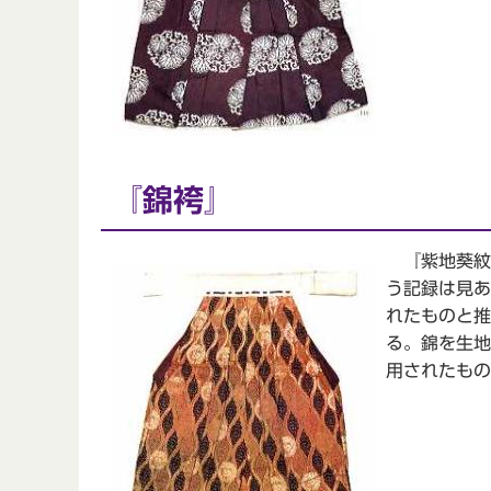
『錦袴』
『紫地葵紋
う記録は見あ
れたものと推
る。錦を生地
用されたもの