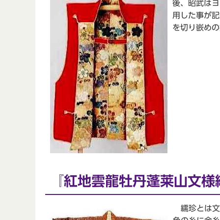
後、昭武はヨ
用した事が記
を切り嵌めの
『紅地雲龍牡丹蓬莱山文様
繻珍とは文