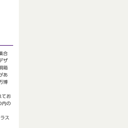
集合
デザ
桐箱
があ
万博
れてお
の内の
イラス