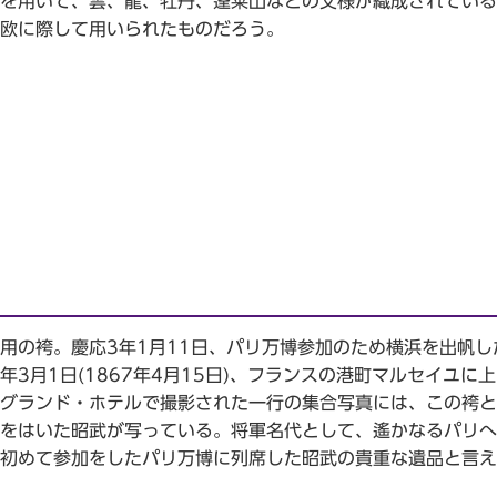
を用いて、雲、龍、牡丹、蓬莱山などの文様が織成されている
欧に際して用いられたものだろう。
の袴。慶応3年1月11日、パリ万博参加のため横浜を出帆し
年3月1日(1867年4月15日)、フランスの港町マルセイユに
グランド・ホテルで撮影された一行の集合写真には、この袴と
をはいた昭武が写っている。将軍名代として、遙かなるパリへ
初めて参加をしたパリ万博に列席した昭武の貴重な遺品と言え