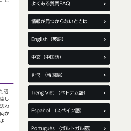
。こ
よくある質問FAQ
情報が見つからないときは
English（英語）
中文（中国語）
한국 （韓国語）
た昭
Tiếng Việt （ベトナム語）
上陸し
思わ
Español （スペイン語）
向か
よ
Português （ポルトガル語）