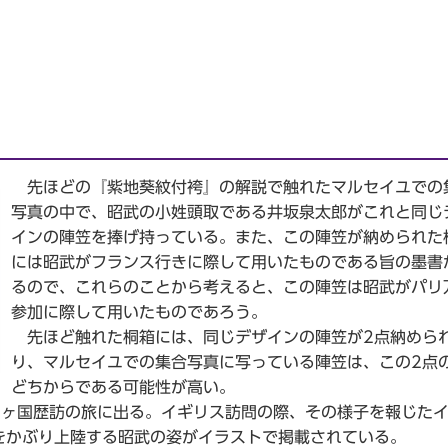
先ほどの『紫地葵紋付袴』の解説で触れたマルセイユでの
写真の中で、昭武の小姓頭取である井坂泉太郎がこれと同じ
インの陣笠を捧げ持っている。また、この陣笠が納められた
には昭武がフランス行きに際して用いたものである旨の墨書
るので、これらのことから考えると、この陣笠は昭武がパリ
参加に際して用いたものであろう。
先ほど触れた桐箱には、同じデザインの陣笠が2点納めら
り、マルセイユでの集合写真に写っている陣笠は、この2点
どちからである可能性が高い。
ヶ国歴訪の旅に出る。イギリス訪問の際、その様子を報じた
をかぶり上陸する昭武の姿がイラストで掲載されている。