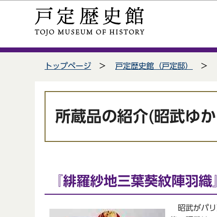
こ
サ
の
イ
ペ
ト
ー
メ
サイトメニューここまで
ジ
ニ
トップページ
戸定歴史館（戸定邸）
の
ュ
先
ー
頭
こ
本
で
こ
文
所蔵品の紹介(昭武ゆか
す
か
こ
ら
こ
か
ら
『緋羅紗地三葉葵紋陣羽織
昭武がパリ