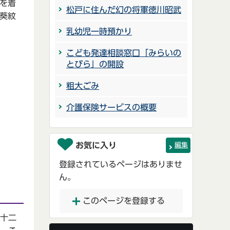
を着
松戸に住んだ幻の将軍徳川昭武
葵紋
乳幼児一時預かり
こども発達相談窓口「みらいの
とびら」の開設
粗大ごみ
介護保険サービスの概要
お気に入り
編集
登録されているページはありませ
ん。
このページを登録する
十二