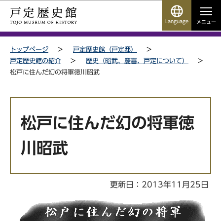
こ
サ
このページの本文へ移動
の
イ
Language
メニュー
ペ
ト
サイトメニューここまで
ー
メ
トップページ
戸定歴史館（戸定邸）
ジ
ニ
戸定歴史館の紹介
歴史（昭武、慶喜、戸定について）
の
ュ
松戸に住んだ幻の将軍徳川昭武
先
ー
頭
こ
本
で
こ
文
す
か
松戸に住んだ幻の将軍徳
こ
ら
こ
川昭武
か
ら
更新日：2013年11月25日