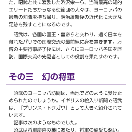
た、昭武と共に渡欧した渋沢栄一ら、当時最高の知的
エリートたちからなる使節団の人々は、ヨーロッパの
最新の知識を持ち帰り、明治維新後の近代化に大きな
足跡を残すことになるのです。
昭武は、各国の国王・皇帝らと交わり、遠く日本を
離れたパリでの国際交流の最前線に身を置きます。万
博の主要行事終了後には、さらにヨーロッパ各国を歴
訪、国際交流の先駆者としての役割を果たすのです。
その三 幻の将軍
昭武のヨーロッパ訪問は、当地でどのように受け止
められたのでしょうか。イギリスの絵入り新聞で昭武
は、「プリンス・トクガワ」として大きく紹介されて
います。
記事は次のようなものでした。
昭武は将軍慶喜の弟にあたり、将軍の寵愛も深い。