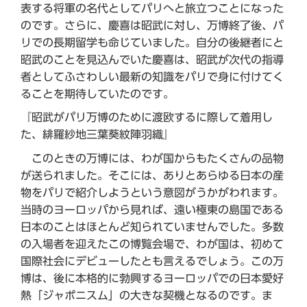
表する将軍の名代としてパリへと旅立つことになった
のです。さらに、慶喜は昭武に対し、万博終了後、パ
リでの長期留学も命じていました。自分の後継者にと
昭武のことを見込んでいた慶喜は、昭武が次代の指導
者としてふさわしい最新の知識をパリで身に付けてく
ることを期待していたのです。
『昭武がパリ万博のために渡欧するに際して着用し
た、緋羅紗地三葉葵紋陣羽織』
このときの万博には、わが国からもたくさんの品物
が送られました。そこには、ありとあらゆる日本の産
物をパリで紹介しようという意図がうかがわれます。
当時のヨーロッパから見れば、遠い極東の島国である
日本のことはほとんど知られていませんでした。多数
の入場者を迎えたこの博覧会場で、わが国は、初めて
国際社会にデビューしたとも言えるでしょう。この万
博は、後に本格的に勃興するヨーロッパでの日本愛好
熱「ジャポニスム」の大きな契機となるのです。ま