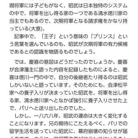
現将軍には子どもがなく、昭武は日本独特のシステム
の中で、将軍を出し得る家の一つである清水徳川家の
当主でもあるので、次期将軍となる請求権をかなり持
っている(大意)。
記事中で、「王子」という意味の「プリンス」とい
う言葉を選んでいるのも、昭武が次期将軍の有力候補
であるとの認識を物語るものでしょう。
では、慶喜の意図はどうだったのでしょうか。慶喜
が会津藩主に語った内容を記録したものによると、慶
喜は徳川一門の中で、自分の後継者たり得るのは昭武
しかいないと語っています。そのためにも、会津松平
家への養子入りが決まっていた昭武を、将軍を出し得
る家、清水徳川家へとなかば強引に養子入りさせた上
で、パリへと送り出したのでした。
しかし、一八六八年、昭武の運命は大きく変化する
ことになります。兄の期待にこたえるべく、パリでの
留学生活を送っていた昭武に、幕府崩壊の知らせが届