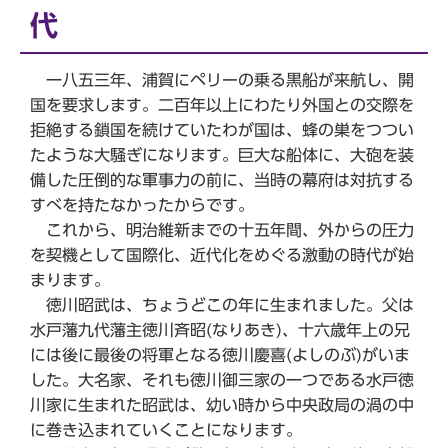
代
一八五三年、浦賀にペリーの乗る黒船が来航し、開
国を要求します。二百年以上にわたり外国との交際を
拒絶する鎖国を続けていたわが国は、蜂の巣をつつい
たような大騒ぎになります。巨大な船体に、大砲を装
備した圧倒的な軍事力の前に、当時の幕府は対抗する
すべを持たなかったからです。
これから、明治維新までの十五年間、外からの圧力
を契機として国際化、近代化をめぐる激動の時代が始
まります。
徳川昭武は、ちょうどこの年に生まれました。父は
水戸藩九代藩主徳川斉昭(なりあき)、十六歳年上の兄
には後に最後の将軍となる徳川慶喜(よしのぶ)がいま
した。大名家、それも徳川御三家の一つである水戸徳
川家に生まれた昭武は、幼い時から中央政局の渦の中
に巻き込まれていくことになります。