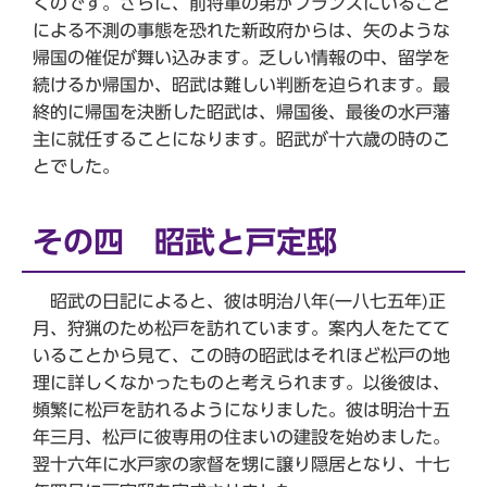
くのです。さらに、前将軍の弟がフランスにいること
による不測の事態を恐れた新政府からは、矢のような
帰国の催促が舞い込みます。乏しい情報の中、留学を
続けるか帰国か、昭武は難しい判断を迫られます。最
終的に帰国を決断した昭武は、帰国後、最後の水戸藩
主に就任することになります。昭武が十六歳の時のこ
とでした。
その四 昭武と戸定邸
昭武の日記によると、彼は明治八年(一八七五年)正
月、狩猟のため松戸を訪れています。案内人をたてて
いることから見て、この時の昭武はそれほど松戸の地
理に詳しくなかったものと考えられます。以後彼は、
頻繁に松戸を訪れるようになりました。彼は明治十五
年三月、松戸に彼専用の住まいの建設を始めました。
翌十六年に水戸家の家督を甥に譲り隠居となり、十七