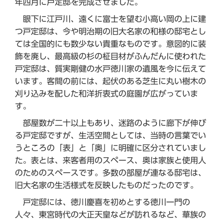
年四月に戸定邸を完成させました。
眼下に江戸川、遠くに富士を望む小高い岡の上に建
つ戸定邸は、今や明治期の旧大名家の和様の邸宅とし
ては全国的にも数少ない貴重なものです。意図的に装
飾を廃し、最高級の杉の柾目材がふんだんに使われた
戸定邸は、質実剛健の水戸徳川家の遺風を今に伝えて
います。客間の前には、起伏のある芝生に丸い樹木の
刈り込みを配した和洋折衷式の庭園が広がっていま
す。
部屋数が二十以上もあり、迷路のように廊下が伸び
る戸定邸ですが、生活空間としては、当時の言葉でい
うところの「表」と「奥」に明確に区分されていまし
た。表とは、来客者用のスペース、奥は家族と使用人
のためのスペースです。多数の部屋が連なる邸宅は、
旧大名家の生活様式を反映したものだったのです。
戸定邸には、徳川慶喜を初めとする徳川一門の
人々、東宮時代の大正天皇などが訪れるなど、華族の