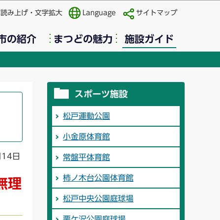
声読み上げ・文字拡大
Language
サイトマップ
市の紹介
まつどの魅力
施設ガイド
スポーツ施設
松戸運動公園
小金原体育館
月14日
常盤平体育館
柿ノ木台公園体育館
無理
松戸中央公園庭球場
栗ケ沢公園庭球場