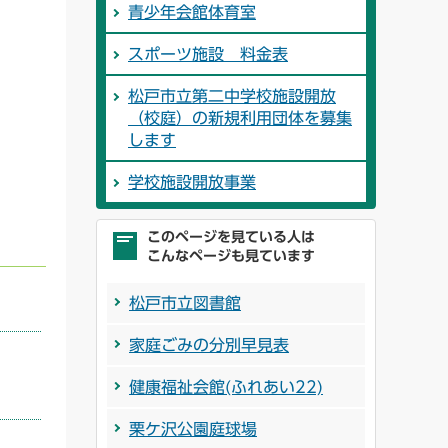
青少年会館体育室
スポーツ施設 料金表
松戸市立第二中学校施設開放
（校庭）の新規利用団体を募集
します
学校施設開放事業
このページを見ている人は
こんなページも見ています
松戸市立図書館
家庭ごみの分別早見表
健康福祉会館(ふれあい22)
栗ケ沢公園庭球場