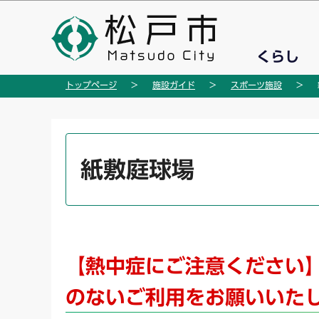
こ
の
ペ
くらし
ー
ジ
トップページ
施設ガイド
スポーツ施設
の
先
頭
本
で
文
紙敷庭球場
す
こ
こ
か
ら
【熱中症にご注意ください】
のないご利用をお願いいた