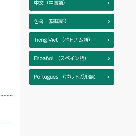
中文（中国語）
한국 （韓国語）
Tiếng Việt （ベトナム語）
Español （スペイン語）
Português （ポルトガル語）