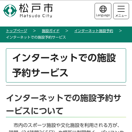
こ
このページの本文へ移動
の
Language
メニュー
ペ
ー
トップページ
施設ガイド
インターネット施設予約
ジ
インターネットでの施設予約サービス
の
先
本
頭
インターネットでの施設
文
で
こ
す
予約サービス
こ
か
ら
インターネットでの施設予約サ
ービスについて
市内のスポーツ施設や文化施設を利用される方が、