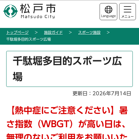
こ
このページの本文へ移動
の
Language
メニュー
ペ
ー
トップページ
施設ガイド
スポーツ施設
ジ
千駄堀多目的スポーツ広場
の
先
本
頭
千駄堀多目的スポーツ広
文
で
こ
す
場
こ
か
ら
更新日：2026年7月14日
【熱中症にご注意ください】暑
さ指数（WBGT）が高い日は、
無理のないご利用をお願いいた