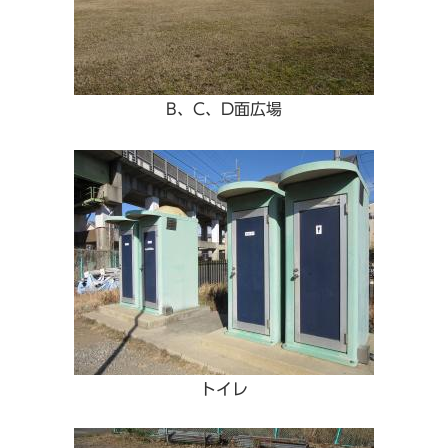
B、C、D面広場
トイレ