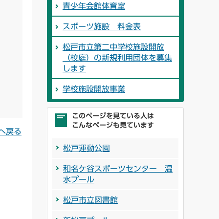
青少年会館体育室
スポーツ施設 料金表
松戸市立第二中学校施設開放
（校庭）の新規利用団体を募集
します
学校施設開放事業
このページを見ている人は
こんなページも見ています
へ戻る
松戸運動公園
和名ケ谷スポーツセンター 温
水プール
松戸市立図書館