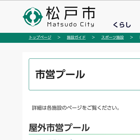
こ
の
ペ
くらし
ー
ジ
トップページ
施設ガイド
スポーツ施設
の
先
頭
本
で
文
市営プール
す
こ
こ
か
ら
詳細は各施設のページをご覧ください。
屋外市営プール