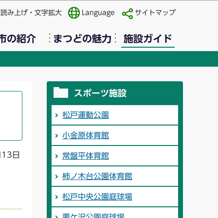
声読み上げ・文字拡大
Language
サイトマップ
市の紹介
まつどの魅力
施設ガイド
スポーツ施設
松戸運動公園
小金原体育館
月13日
常盤平体育館
柿ノ木台公園体育館
松戸中央公園庭球場
栗ケ沢公園庭球場