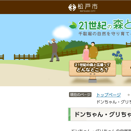
こ
サ
の
イ
ペ
ト
ー
メ
ジ
ニ
の
ュ
先
ー
頭
こ
で
こ
す
か
ら
サイトメニューここまで
トップページ
ドンちゃん・グリ
本
ドンちゃん・グリちゃ
文
こ
こ