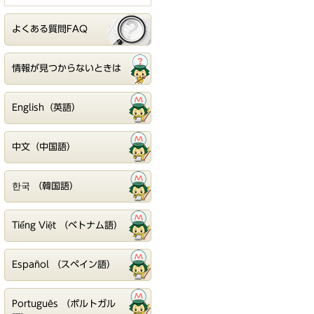
よくある質問FAQ
情報が見つからないときは
English（英語）
中文（中国語）
한국 （韓国語）
Tiếng Việt （ベトナム語）
Español （スペイン語）
Português （ポルトガル