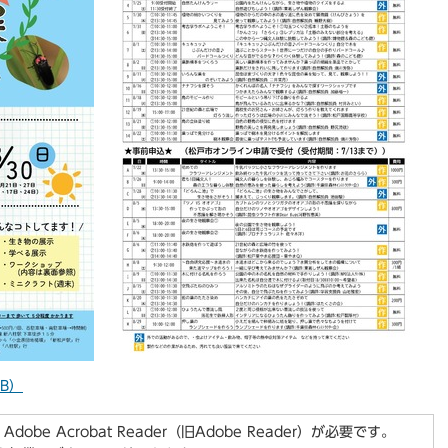
KB）
be Acrobat Reader（旧Adobe Reader）が必要です。