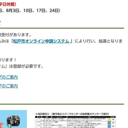
平日休館）
日、8月3日、10日、17日、24日）
て
日受付があります。
込みは
「
松戸市オンライン申請システム
」
により行い、抽選となりま
おります！
テム」は登録が必要です。
プのご案内
プのご案内