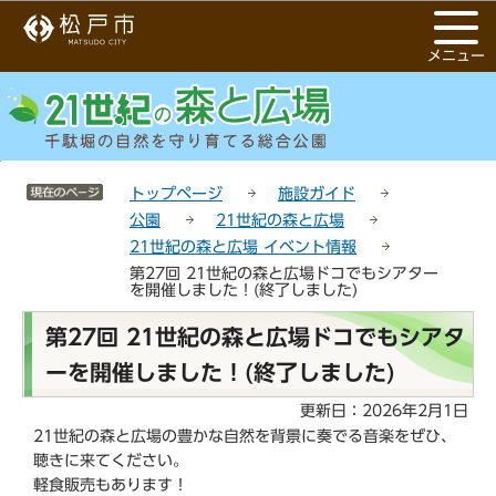
こ
サ
このページの本文へ移動
の
イ
メニュー
ペ
ト
ー
メ
ジ
ニ
の
ュ
先
ー
サイトメニューここまで
頭
こ
トップページ
施設ガイド
で
こ
公園
21世紀の森と広場
す
か
21世紀の森と広場 イベント情報
ら
第27回 21世紀の森と広場ドコでもシアター
を開催しました！(終了しました)
本
第27回 21世紀の森と広場ドコでもシアタ
文
ーを開催しました！(終了しました)
こ
こ
更新日：2026年2月1日
か
21世紀の森と広場の豊かな自然を背景に奏でる音楽をぜひ、
ら
聴きに来てください。
軽食販売もあります！