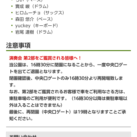
實成 峻（ドラム）
ヒロムーチョ（サックス）
森田 悠介（ベース）
yuckey（キーボード）
岩尾 達樹（ドラム）
注意事項
演奏会 第2部をご鑑賞される皆様へ！
当公園は、16時30分に閉園になることから、一度中央口ゲー
トを出てご退園となります。
閉園確認後、中央口ゲートのみ16時30分より再開場致しま
す。
なお、第2部をご鑑賞されるお客様で車をご利用なさる方は、
東駐車場のご利用が便利です。（16時30分以降は東駐車場以
外は入ることはできません）
最後に、再閉園（中央口ゲート）は19時となりますことご承
知ください。