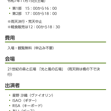
令和7年11月15日(土曜)
第1部 15：00から16：00
第2部 17：00から18：00
※雨天決行・荒天中止
※軽食販売は12：00から18：30
費用
入場・観覧無料（申込み不要）
会場
21世紀の森と広場 「光と風の広場」（雨天時は橋の下で決
行）
出演者
星野 沙織（ヴァイオリン）
ISAO（ギター）
RISA（キーボード）
ちい（ベース）