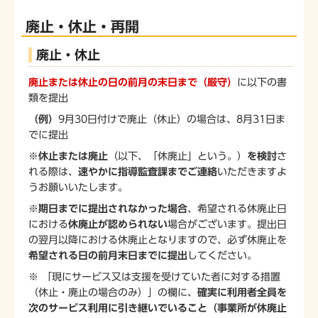
廃止・休止・再開
廃止・休止
廃止または休止の日の前月の末日まで（厳守）
に以下の書
類を提出
（例）
9月30日付けで廃止（休止）の場合は、8月31日ま
でに提出
※
休止または廃止
（以下、「休廃止」という。）
を検討
さ
れる際は、
速やかに指導監査課までご連絡
いただきますよ
うお願いいたします。
※
期日までに提出されなかった場合
、希望される休廃止日
における
休廃止が認められない
場合がございます。提出日
の翌月以降における休廃止となりますので、必ず休廃止を
希望される日の前月末日までに提出
してください。
※ 「現にサービス又は支援を受けていた者に対する措置
（休止・廃止の場合のみ）」の欄に、
確実に利用者全員を
次のサービス利用に引き継いでいること（事業所が休廃止