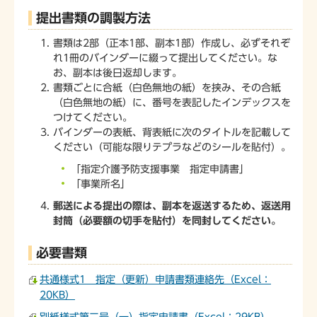
提出書類の調製方法
書類は2部（正本1部、副本1部）作成し、必ずそれぞ
れ1冊のバインダーに綴って提出してください。な
お、副本は後日返却します。
書類ごとに合紙（白色無地の紙）を挟み、その合紙
（白色無地の紙）に、番号を表記したインデックスを
つけてください。
バインダーの表紙、背表紙に次のタイトルを記載して
ください（可能な限りテプラなどのシールを貼付）。
「指定介護予防支援事業 指定申請書」
「事業所名」
郵送による提出の際は、副本を返送するため、返送用
封筒（必要額の切手を貼付）を同封してください。
必要書類
共通様式1 指定（更新）申請書類連絡先（Excel：
20KB）