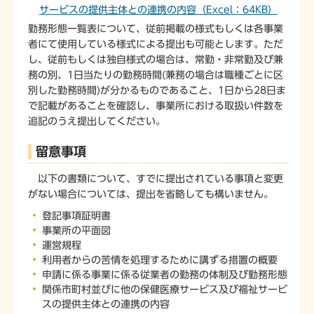
サービスの提供主体との連携の内容（Excel：64KB）
勤務形態一覧表について、従前掲載の様式もしくは各事業
者にて使用している様式による提出も可能とします。ただ
し、従前もしくは独自様式の場合は、常勤・非常勤及び兼
務の別、1日当たりの勤務時間(兼務の場合は職種ごとに区
別した勤務時間)が分かるものであること、1日から28日ま
で記載があることを確認し、事業所における取扱い件数を
追記のうえ提出してください。
留意事項
以下の書類について、すでに提出されている事項と変更
がない場合については、提出を省略しても構いません。
登記事項証明書
事業所の平面図
運営規程
利用者からの苦情を処理するために講ずる措置の概要
申請に係る事業に係る従業者の勤務の体制及び勤務形態
関係市町村並びに他の保健医療サービス及び福祉サービ
スの提供主体との連携の内容