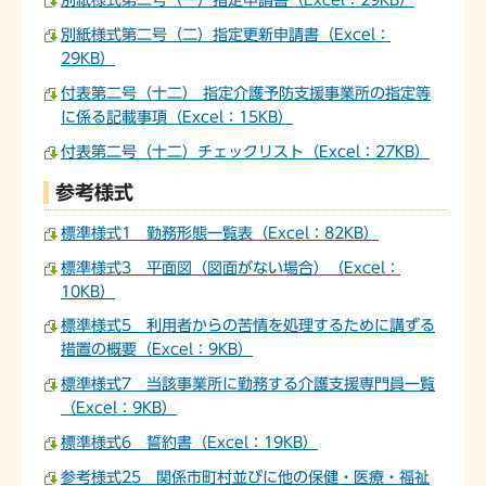
別紙様式第二号（一）指定申請書（Excel：29KB）
別紙様式第二号（二）指定更新申請書（Excel：
29KB）
付表第二号（十二） 指定介護予防支援事業所の指定等
に係る記載事項（Excel：15KB）
付表第二号（十二）チェックリスト（Excel：27KB）
参考様式
標準様式1 勤務形態一覧表（Excel：82KB）
標準様式3 平面図（図面がない場合）（Excel：
10KB）
標準様式5 利用者からの苦情を処理するために講ずる
措置の概要（Excel：9KB）
標準様式7 当該事業所に勤務する介護支援専門員一覧
（Excel：9KB）
標準様式6 誓約書（Excel：19KB）
参考様式25 関係市町村並びに他の保健・医療・福祉