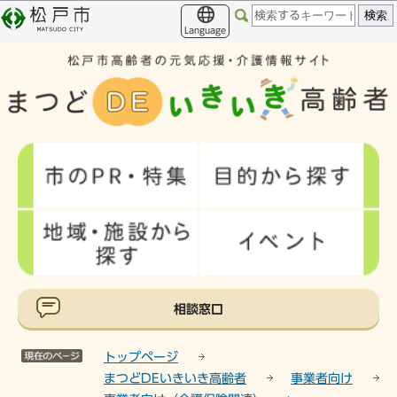
こ
このページの本文へ移動
の
Language
ペ
ー
ジ
の
先
頭
で
す
相談窓口
トップページ
まつどDEいきいき高齢者
事業者向け