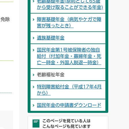
老齢基礎年金(原則として65歳
から受け取ることができる年金)
と免除
障害基礎年金（病気やケガで障
害が残ったとき）
遺族基礎年金
国民年金第1号被保険者の独自
給付（付加年金・寡婦年金・死
亡一時金・外国人脱退一時金）
老齢福祉年金
特別障害給付金（平成17年4月
から）
国民年金の申請書ダウンロード
このページを見ている人は
こんなページも見ています