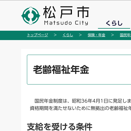
こ
の
ペ
くらし
ー
ジ
トップページ
くらし
保険・年金
国民年
の
先
頭
本
で
文
老齢福祉年金
す
こ
こ
か
ら
国民年金制度は、昭和36年4月1日に発足し
資格期間を満たせないために無拠出の老齢福祉
支給を受ける条件