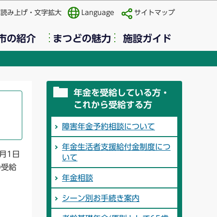
声読み上げ・文字拡大
Language
サイトマップ
市の紹介
まつどの魅力
施設ガイド
年金を受給している方・
これから受給する方
障害年金予約相談について
年金生活者支援給付金制度につ
月1日
いて
の受給
年金相談
シーン別お手続き案内