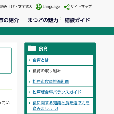
声読み上げ・文字拡大
Language
サイトマップ
市の紹介
まつどの魅力
施設ガイド
食育
食育とは
食育の取り組み
松戸市食育推進計画
松戸版食事バランスガイド
ってい
食に関する知識と食を選ぶ力を
育みましょう!