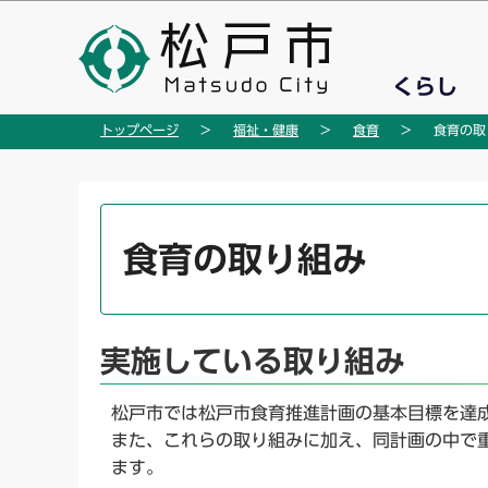
こ
の
ペ
くらし
ー
ジ
トップページ
福祉・健康
食育
食育の取
の
先
頭
本
で
文
食育の取り組み
す
こ
こ
か
ら
実施している取り組み
松戸市では松戸市食育推進計画の基本目標を達
また、これらの取り組みに加え、同計画の中で
ます。