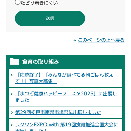
たどり着きにくい
このページの上へ戻る
食育の取り組み
【応募終了】「みんなが食べてる朝ごはん教え
て！」写真大募集！
「まつど健康ハッピーフェスタ2025」に出展し
ました
第29回松戸市南部市場祭に出展しました
ワクワクEXPO with 第19回食育推進全国大会に
出展しました！