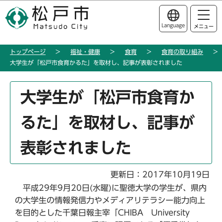
こ
このページの本文へ移動
の
Language
メニュー
ペ
ー
トップページ
福祉・健康
食育
食育の取り組み
ジ
大学生が「松戸市食育かるた」を取材し、記事が表彰されました
の
先
本
頭
大学生が「松戸市食育か
文
で
こ
す
るた」を取材し、記事が
こ
か
表彰されました
ら
更新日：2017年10月19日
平成29年9月20日(水曜)に聖徳大学の学生が、県内
の大学生の情報発信力やメディアリテラシー能力向上
を目的とした千葉日報主宰「CHIBA University