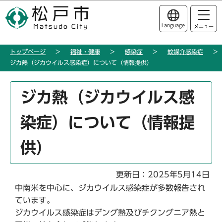
こ
このページの本文へ移動
の
Language
メニュー
ペ
ー
トップページ
福祉・健康
感染症
蚊媒介感染症
ジ
ジカ熱（ジカウイルス感染症）について（情報提供）
の
先
本
頭
ジカ熱（ジカウイルス感
文
で
こ
す
染症）について（情報提
こ
か
供）
ら
更新日：2025年5月14日
中南米を中心に、ジカウイルス感染症が多数報告され
ています。
ジカウイルス感染症はデング熱及びチクングニア熱と