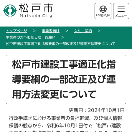
こ
このページの本文へ移動
の
Language
メニュー
ペ
ー
トップページ
事業者向け
入札・契約
ジ
事業者の方へお知らせ・お願い
の
松戸市建設工事適正化指導要綱の一部改正及び運用方法変更について
先
頭
本
松戸市建設工事適正化指
で
文
す
こ
導要綱の一部改正及び運
こ
か
用方法変更について
ら
更新日：2024年10月1日
行政手続きにおける事業者の負担軽減、及び個人情報
保護の観点から、令和6年10月1日付で「松戸市建設