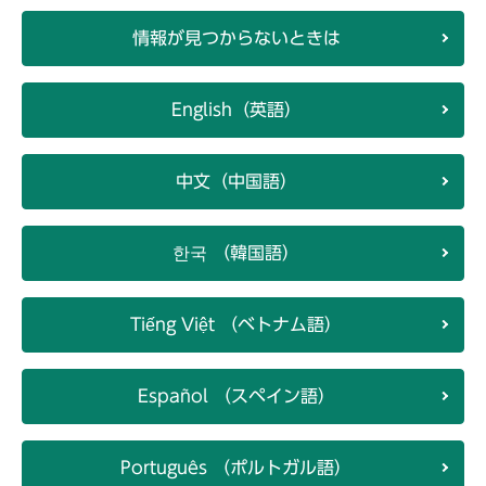
情報が見つからないときは
English（英語）
中文（中国語）
한국 （韓国語）
Tiếng Việt （ベトナム語）
Español （スペイン語）
Português （ポルトガル語）