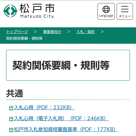
こ
このページの本文へ移動
の
Language
メニュー
ペ
ー
トップページ
事業者向け
入札・契約
ジ
契約関係要綱・規則等
の
先
本
頭
文
契約関係要綱・規則等
で
こ
す
こ
か
ら
共通
入札心得（PDF：232KB）
入札心得（電子入札用）（PDF：246KB）
松戸市入札参加資格審査基準（PDF：177KB）