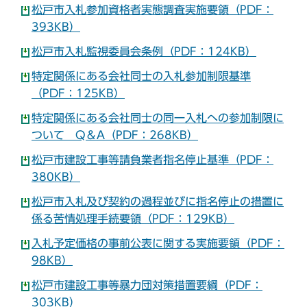
松戸市入札参加資格者実態調査実施要領（PDF：
393KB）
松戸市入札監視委員会条例（PDF：124KB）
特定関係にある会社同士の入札参加制限基準
（PDF：125KB）
特定関係にある会社同士の同一入札への参加制限に
ついて Q＆A（PDF：268KB）
松戸市建設工事等請負業者指名停止基準（PDF：
380KB）
松戸市入札及び契約の過程並びに指名停止の措置に
係る苦情処理手続要領（PDF：129KB）
入札予定価格の事前公表に関する実施要領（PDF：
98KB）
松戸市建設工事等暴力団対策措置要綱（PDF：
303KB）