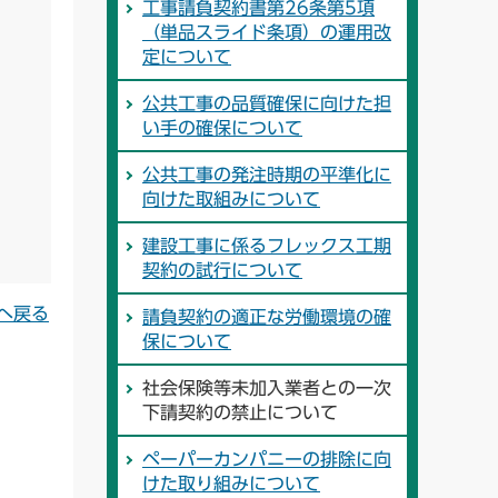
工事請負契約書第26条第5項
（単品スライド条項）の運用改
定について
公共工事の品質確保に向けた担
い手の確保について
公共工事の発注時期の平準化に
向けた取組みについて
建設工事に係るフレックス工期
契約の試行について
へ戻る
請負契約の適正な労働環境の確
保について
社会保険等未加入業者との一次
下請契約の禁止について
ペーパーカンパニーの排除に向
けた取り組みについて