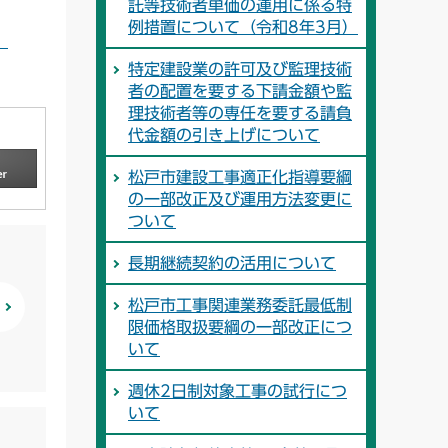
託等技術者単価の運用に係る特
例措置について（令和8年3月）
）
特定建設業の許可及び監理技術
者の配置を要する下請金額や監
理技術者等の専任を要する請負
代金額の引き上げについて
松戸市建設工事適正化指導要綱
の一部改正及び運用方法変更に
ついて
長期継続契約の活用について
松戸市工事関連業務委託最低制
限価格取扱要綱の一部改正につ
いて
週休2日制対象工事の試行につ
いて