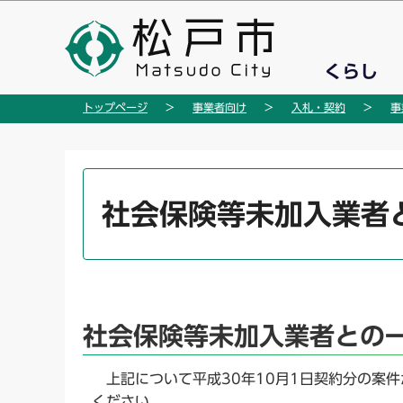
こ
の
ペ
くらし
ー
ジ
トップページ
事業者向け
入札・契約
事
の
先
頭
本
で
文
社会保険等未加入業者
す
こ
こ
か
ら
社会保険等未加入業者との
上記について平成30年10月1日契約分の案
ください。