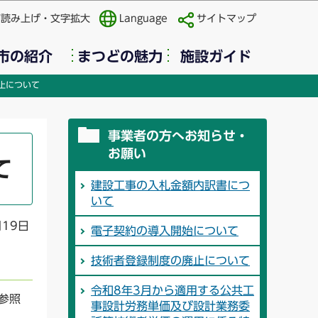
声読み上げ・文字拡大
Language
サイトマップ
市の紹介
まつどの魅力
施設ガイド
止について
事業者の方へお知らせ・
お願い
て
建設工事の入札金額内訳書につ
いて
月19日
電子契約の導入開始について
技術者登録制度の廃止について
令和8年3月から適用する公共工
参照
事設計労務単価及び設計業務委