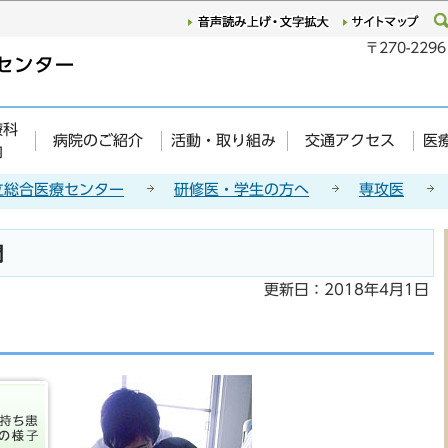
このページの本文へ移動
〒270-22
療科
病院のご紹介
活動・取り組み
交通アクセス
医
内
立総合医療センター
研修医・学生の方へ
専攻医
間
更新日：2018年4月1日