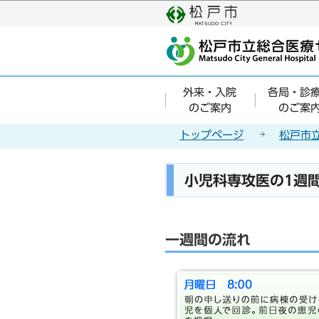
こ
の
ペ
ー
ジ
外来・入院
各局・診
の
のご案内
のご案
先
頭
トップページ
松戸市
で
す
本
小児科専攻医の1週
文
こ
こ
一週間の流れ
か
ら