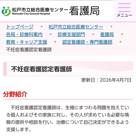
こ
このページの本文へ移動
の
メニュー
ペ
ー
トップページ
松戸市立総合医療センター
ジ
各局・診療科案内
診療支援部門
看護局
の
教育・キャリア支援
認定看護師・専門看護師
先
不妊症看護認定看護師
頭
で
本
不妊症看護認定看護師
す
文
こ
更新日：2026年4月7日
こ
分野紹介
か
ら
不妊症看護認定看護師は、生殖にまつわる問題を抱えてい
る個人およびその家族に対し、その人が求めている必要な情
報の提供や相談を行い、治療について自己決定ができるよう
支援します。