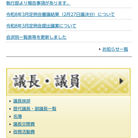
執行部より報告事項があります。
令和8年3月定例会審議結果（2月27日議決分）について
令和8年3月定例会提出議案について
会派別一覧表等を更新しました
お知らせ一覧
議長挨拶
歴代議長・副議長一覧
名簿
議長交際費
政務活動費