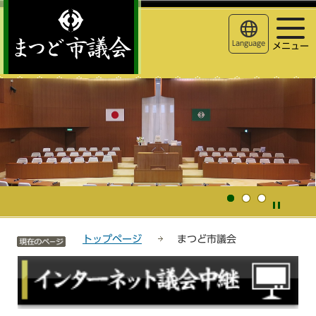
こ
サ
このページの本文へ移動
の
イ
ペ
ト
Language
メニュー
ー
メ
ジ
ニ
サイトメニューここまで
の
ュ
先
ー
頭
こ
で
こ
す
か
ら
トップページ
まつど市議会
本
文
こ
こ