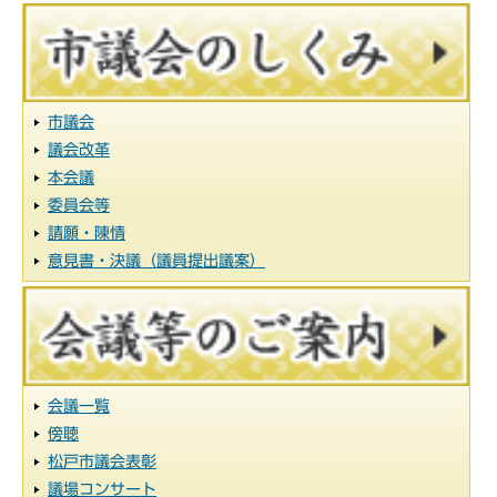
市議会
議会改革
本会議
委員会等
請願・陳情
意見書・決議（議員提出議案）
会議一覧
傍聴
松戸市議会表彰
議場コンサート