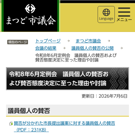
こ
サ
このページの本文へ移動
の
イ
ペ
ト
Language
メニュー
ー
メ
ジ
ニ
サイトメニューここまで
の
ュ
トップページ
まつど市議会
先
ー
会議の結果
議員個人の賛否の公開
頭
こ
令和8年6月定例会 議員個人の賛否および
で
こ
賛否態度決定に至った理由や討論
す
か
ら
本
令和8年6月定例会 議員個人の賛否お
文
よび賛否態度決定に至った理由や討論
こ
こ
更新日：2026年7月6日
か
ら
議員個人の賛否
賛否が分かれた市長提出議案に対する議員個人の賛否
（PDF：231KB）