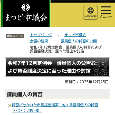
こ
サ
このページの本文へ移動
の
イ
ペ
ト
Language
メニュー
ー
メ
ジ
ニ
サイトメニューここまで
の
ュ
トップページ
まつど市議会
先
ー
会議の結果
議員個人の賛否の公開
頭
こ
令和7年12月定例会 議員個人の賛否および
で
こ
賛否態度決定に至った理由や討論
す
か
ら
本
令和7年12月定例会 議員個人の賛否お
文
よび賛否態度決定に至った理由や討論
こ
こ
更新日：2025年12月25日
か
ら
議員個人の賛否
賛否が分かれた市長提出議案に対する議員個人の賛否
（PDF：239KB）