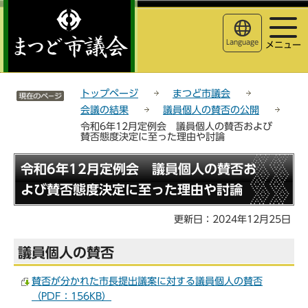
こ
サ
このページの本文へ移動
の
イ
ペ
ト
Language
メニュー
ー
メ
ジ
ニ
サイトメニューここまで
の
ュ
トップページ
まつど市議会
先
ー
会議の結果
議員個人の賛否の公開
頭
こ
令和6年12月定例会 議員個人の賛否および
で
こ
賛否態度決定に至った理由や討論
す
か
ら
本
令和6年12月定例会 議員個人の賛否お
文
よび賛否態度決定に至った理由や討論
こ
こ
更新日：2024年12月25日
か
ら
議員個人の賛否
賛否が分かれた市長提出議案に対する議員個人の賛否
（PDF：156KB）