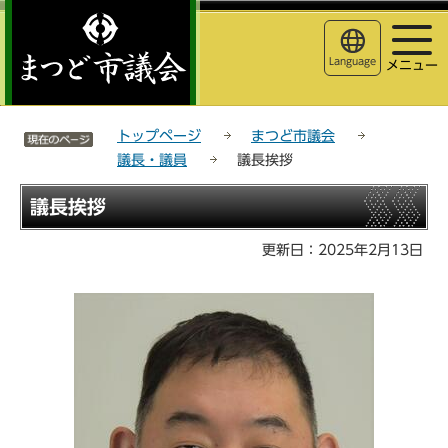
こ
サ
このページの本文へ移動
の
イ
ペ
ト
Language
メニュー
ー
メ
ジ
ニ
サイトメニューここまで
の
ュ
トップページ
まつど市議会
先
ー
議長・議員
議長挨拶
頭
こ
で
こ
本
議長挨拶
す
か
文
ら
こ
更新日：2025年2月13日
こ
か
ら