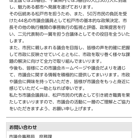
は全国では28番目、千葉県内では3番目の人口50万人に到達
し、魅力ある都市へ発展を遂げております。
その伝統ある松戸市を担うため、また、50万市民の負託を受
けた44名の市議会議員として松戸市の基本的な政策決定、市
長その他の執行機関の事務執行の監視と評価、政策提言を行
い、二元代表制の一翼を担う合議体としてその役目を全ういた
します。
また、市民に親しまれる議会を目指し、皆様の声を的確に把握
して市政に反映させていくとともに、市政を取り巻く様々な課
題の解決に向けて全力で取り組んでまいります。
今後も、皆様にこの市議会ホームページや議会だよりを通じ
て、市議会に関する情報を積極的に提供してまいります。市政
や議会に興味を持っていただき、皆様が市議会をもっと身近に
感じていただく一助となれば幸いです。
私たち市議会議員は、松戸市民の代表として引き続き職責を果
たしてまいりますので、市議会の活動に一層のご理解とご協力
をいただきますよう、お願い申し上げます。
お問い合わせ
市議会事務局 庶務課