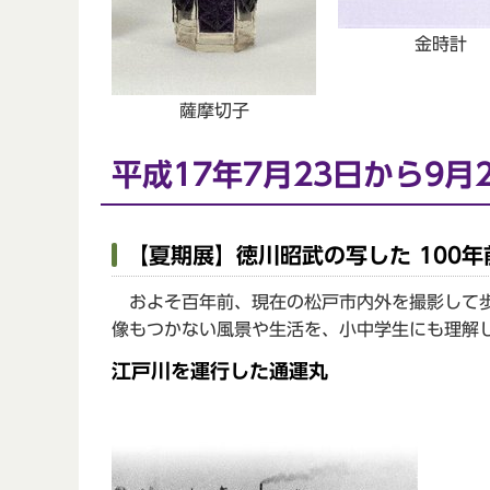
金時計
薩摩切子
平成17年7月23日から9月
【夏期展】徳川昭武の写した 100
およそ百年前、現在の松戸市内外を撮影して歩
像もつかない風景や生活を、小中学生にも理解
江戸川を運行した通運丸