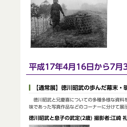
平成17年4月16日から7月
【通常展】徳川昭武の歩んだ幕末・
徳川昭武と兄慶喜についての多種多様な資料を
味であった写真作品などのコーナーに分けて展
徳川昭武と息子の武定(2歳) 撮影者:江崎 