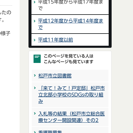
平成15年度から平成17年度ま
で
したの
す。
平成12年度から平成14年度ま
で
の様子
平成11年度以前
このページを見ている人は
こんなページも見ています
松戸市立図書館
「来て！みて！戸定邸」松戸市
立北部小学校のSDGsの取り組
み
入札等の結果（松戸市立総合医
療センター開設関連）その2
看護職募集