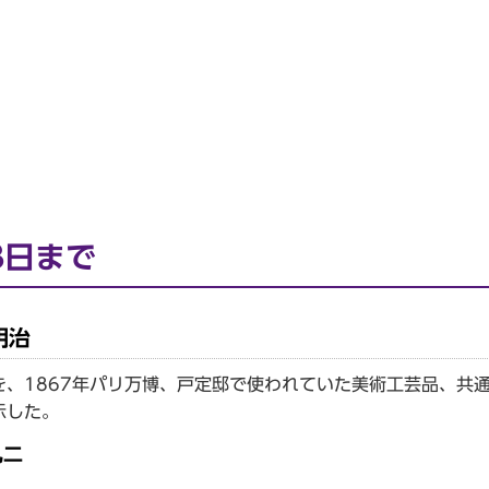
3日まで
明治
、1867年パリ万博、戸定邸で使われていた美術工芸品、共
示した。
礼二