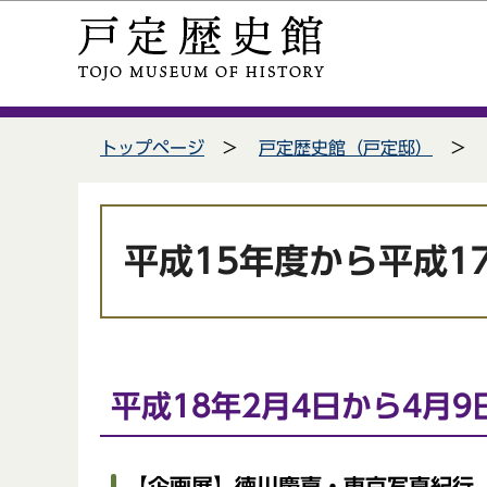
こ
サ
の
イ
ペ
ト
ー
メ
サイトメニューここまで
ジ
ニ
トップページ
戸定歴史館（戸定邸）
の
ュ
先
ー
頭
こ
本
で
こ
文
平成15年度から平成1
す
か
こ
ら
こ
か
ら
平成18年2月4日から4月9
【企画展】徳川慶喜・東京写真紀行