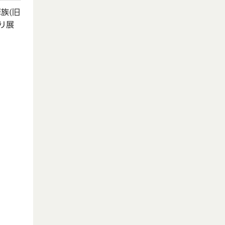
族(旧
り展