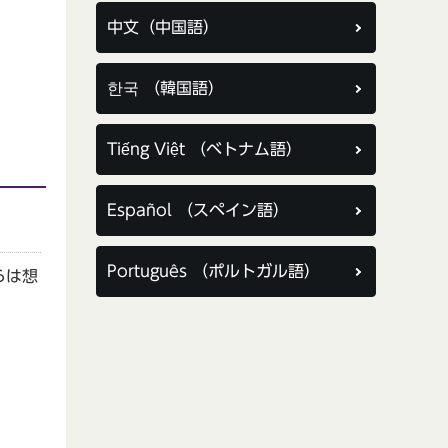
中文（中国語）
한국 （韓国語）
Tiếng Việt （ベトナム語）
Español （スペイン語）
Português （ポルトガル語）
らは想