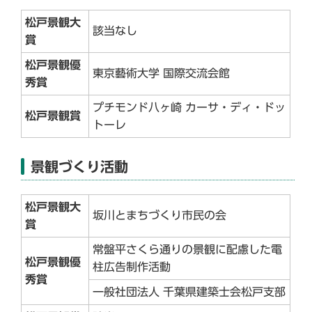
松戸景観大
該当なし
賞
松戸景観優
東京藝術大学 国際交流会館
秀賞
プチモンド八ヶ崎 カーサ・ディ・ドッ
松戸景観賞
トーレ
景観づくり活動
松戸景観大
坂川とまちづくり市民の会
賞
常盤平さくら通りの景観に配慮した電
松戸景観優
柱広告制作活動
秀賞
一般社団法人 千葉県建築士会松戸支部