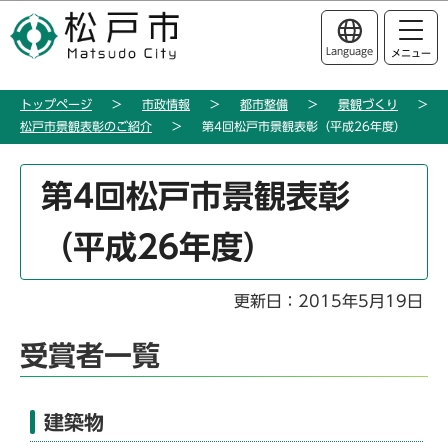
こ
このページの本文へ移動
の
Language
メニュー
ペ
ー
トップページ
市政情報
都市整備
景観づくり
ジ
松戸市景観表彰のご紹介
第4回松戸市景観表彰（平成26年度）
の
先
本
頭
第4回松戸市景観表彰
文
で
こ
す
（平成26年度）
こ
か
ら
更新日：2015年5月19日
受賞者一覧
建築物