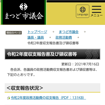
こ
サ
このページの本文へ移動
の
イ
ペ
ト
Language
メニュー
ー
メ
ジ
ニ
サイトメニューここまで
の
ュ
トップページ
まつど市議会
先
ー
議長・議員
政務活動費
頭
こ
令和2年度収支報告書及び領収書等
で
こ
す
か
本
令和2年度収支報告書及び領収書等
ら
文
こ
更新日：2021年7月16日
こ
各会派、各議員の政務活動費収支報告書および領収書等は、
か
下記のとおりです。
ら
＜収支報告状況＞
令和2年度政務活動費の収支報告（PDF：131KB）