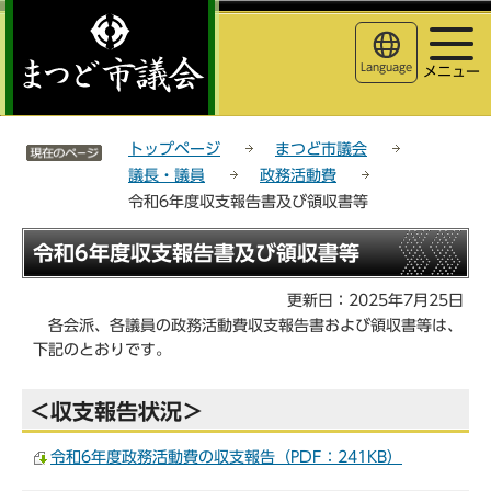
こ
サ
このページの本文へ移動
の
イ
ペ
ト
Language
メニュー
ー
メ
ジ
ニ
サイトメニューここまで
の
ュ
トップページ
まつど市議会
先
ー
議長・議員
政務活動費
頭
こ
令和6年度収支報告書及び領収書等
で
こ
す
か
本
令和6年度収支報告書及び領収書等
ら
文
こ
更新日：2025年7月25日
こ
各会派、各議員の政務活動費収支報告書および領収書等は、
か
下記のとおりです。
ら
＜収支報告状況＞
令和6年度政務活動費の収支報告（PDF：241KB）