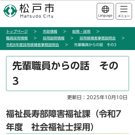
こ
このページの本文へ移動
の
Language
メニュー
ペ
ー
トップページ
市政情報
総務・採用
ジ
職員採用情報
採用説明情報
採用候補者事務説明会
の
令和8年度採用候補者事務説明会
先輩職員からの話 その3
先
頭
本
先輩職員からの話 その
で
文
す
こ
3
こ
か
ら
更新日：2025年10月10日
福祉長寿部障害福祉課（令和7
年度 社会福祉士採用）