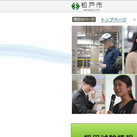
こ
サ
の
イ
サイトメニューここまで
ペ
ト
トップページ
ー
メ
本
ジ
ニ
文
の
ュ
こ
先
ー
こ
頭
こ
か
で
こ
ら
す
か
ら