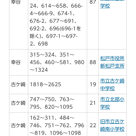
幸谷
87
24、614～658、666-
学校
4～666-9、674-1、
676-2、677～691、
692-2、696(696-1を
除く)、697-1～697-
2、698
315～324、351～
松戸市役所
幸谷
456、460～581、980
88
新松戸支所
～1324
市立古ケ崎
古ケ崎
1818～2625
19
中学校
747～750、763～
市立北部小
古ケ崎
21
795、820～1095
学校
162～311、484～
旧市立古ケ
古ケ崎
746、751～762、796
22
崎南小学校
～819、1096～1098