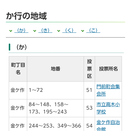
か行の地域
（か）
（き）
（く）
（こ）
（か）
投
町丁目
地番
票
投票所名
名
区
門前町会集
金ケ作
1～72
51
会所
84～148、158～
市立高木小
金ケ作
53
173、195～243
学校
金ケ作自治
金ケ作
244～253、349～366
54
会館