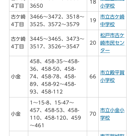
18
4丁目
3650
小学校
古ケ崎
3466～3472、3518～
市立古ケ崎
19
4丁目
3525、3572～3579
中学校
松戸市古ケ
古ケ崎
3445～3465、3473～
20
崎市民セン
4丁目
3517、3526～3547
ター
458、458-35～458-
36、458-50、458-
市立殿平賀
小金
74、458-78、458-
66
小学校
89、458-92～458-
93、458-112
1～15-8、15-47～
457、458-53、458-
市立小金小
小金
70
110、458-120、459
学校
～461