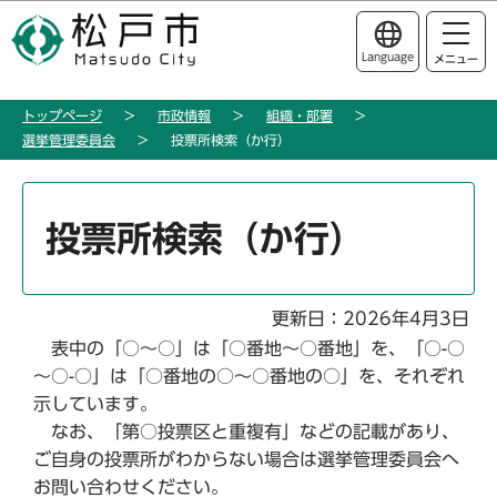
こ
このページの本文へ移動
の
Language
メニュー
ペ
ー
トップページ
市政情報
組織・部署
ジ
選挙管理委員会
投票所検索（か行）
の
先
本
頭
文
投票所検索（か行）
で
こ
す
こ
か
更新日：2026年4月3日
ら
表中の「○～○」は「○番地～○番地」を、「○-○
～○-○」は「○番地の○～○番地の○」を、それぞれ
示しています。
なお、「第○投票区と重複有」などの記載があり、
ご自身の投票所がわからない場合は選挙管理委員会へ
お問い合わせください。