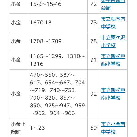
東平賀城町
小金
15-9～15-46
72
会館
市立根木内
小金
1670-18
73
中学校
市立栗ケ沢
小金
1708～1709
78
小学校
1165～1299、1310～
市立新松戸
小金
91
1316
西小学校
470～550、587～
617、654～667、704
～719、740～753、
市立新松戸
小金
92
790～820、857～
南小学校
890、925～947、959
～962、964～966
小金上
市立小金南
1～23
69
総町
中学校