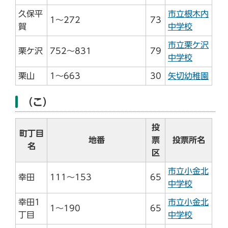
久保平
市立根木内
1～272
73
賀
中学校
市立栗ケ沢
栗ケ沢
752～831
79
中学校
栗山
1～663
30
矢切幼稚園
（こ）
投
町丁目
地番
票
投票所名
名
区
市立小金北
幸田
111～153
65
中学校
幸田1
市立小金北
1～190
65
丁目
中学校