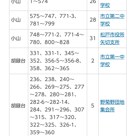
小山
1～574
26
学校
575～747、771-3、
市立第二中
小山
28
781～799
学校
748～771-2、771-4～
松戸市役所
小山
31
780、800～828
矢切支所
331、331-1、345～
市立第一中
胡録台
352、356-5～356-8、
2
学校
358、362～365
236、238、240～
266、269～275、277
～278、280～281、
282-6～282-14、
野菊野団地
胡録台
5
284、291～296、307
集会所
～315、317～320、
322～325、326-1、
359～360