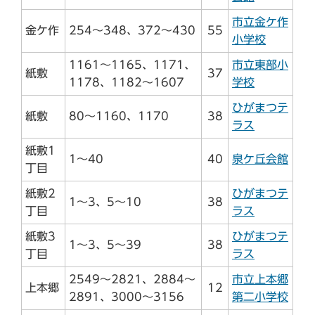
市立金ケ作
金ケ作
254～348、372～430
55
小学校
1161～1165、1171、
市立東部小
紙敷
37
1178、1182～1607
学校
ひがまつテ
紙敷
80～1160、1170
38
ラス
紙敷1
1～40
40
泉ケ丘会館
丁目
紙敷2
ひがまつテ
1～3、5～10
38
丁目
ラス
紙敷3
ひがまつテ
1～3、5～39
38
丁目
ラス
2549～2821、2884～
市立上本郷
上本郷
12
2891、3000～3156
第二小学校