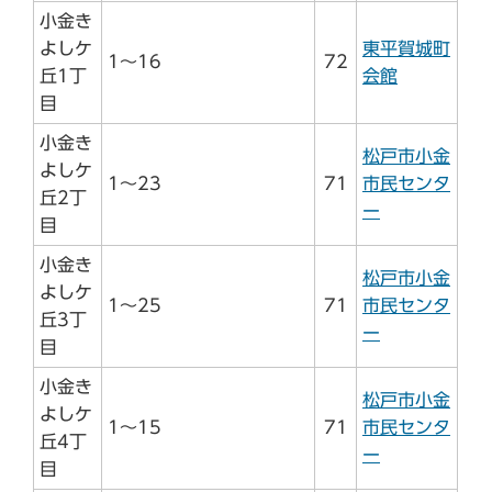
小金き
よしケ
東平賀城町
1～16
72
丘1丁
会館
目
小金き
松戸市小金
よしケ
1～23
71
市民センタ
丘2丁
ー
目
小金き
松戸市小金
よしケ
1～25
71
市民センタ
丘3丁
ー
目
小金き
松戸市小金
よしケ
1～15
71
市民センタ
丘4丁
ー
目