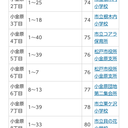
1～25
74
2丁目
小学校
小金原
市立根木内
1～18
74
3丁目
小学校
小金原
市立コアラ
1～40
75
4丁目
保育所
小金原
松戸市役所
1～39
76
5丁目
小金原支所
小金原
松戸市役所
1～7
76
6丁目
小金原支所
小金原
小金原団地
8～13
77
6丁目
第二集会所
小金原
市立栗ケ沢
1～39
78
7丁目
小学校
小金原
市立貝の花
1～33
80