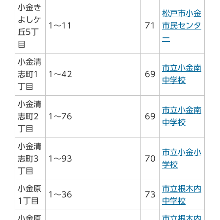
小金き
松戸市小金
よしケ
1～11
71
市民センタ
丘5丁
ー
目
小金清
市立小金南
志町1
1～42
69
中学校
丁目
小金清
市立小金南
志町2
1～76
69
中学校
丁目
小金清
市立小金小
志町3
1～93
70
学校
丁目
小金原
市立根木内
1～36
73
1丁目
中学校
小金原
市立根木内