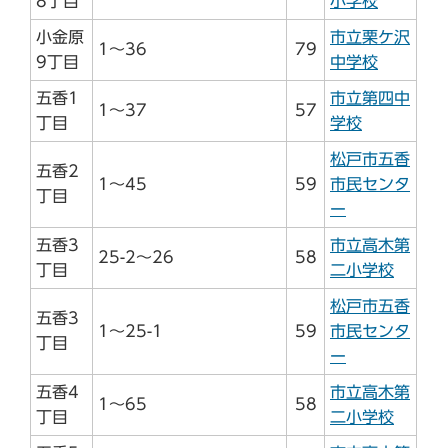
8丁目
小学校
小金原
市立栗ケ沢
1～36
79
9丁目
中学校
五香1
市立第四中
1～37
57
丁目
学校
松戸市五香
五香2
1～45
59
市民センタ
丁目
ー
五香3
市立高木第
25-2～26
58
丁目
二小学校
松戸市五香
五香3
1～25-1
59
市民センタ
丁目
ー
五香4
市立高木第
1～65
58
丁目
二小学校