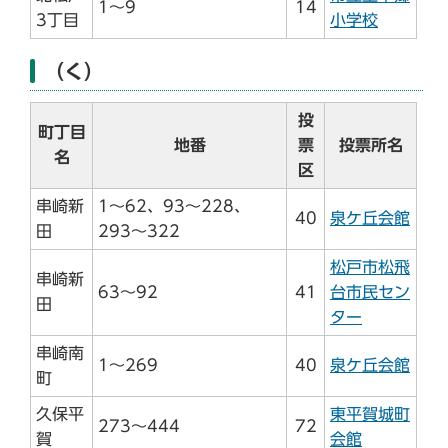
1～9
14
3丁目
小学校
（く）
投
町丁目
地番
票
投票所名
名
区
串崎新
1～62、93～228、
40
泉ケ丘会館
田
293～322
松戸市松飛
串崎新
63～92
41
台市民セン
田
ター
串崎南
1～269
40
泉ケ丘会館
町
久保平
東平賀城町
273～444
72
賀
会館