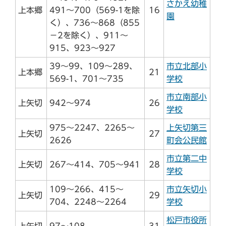
さかえ幼稚
上本郷
491～700（569-1を除
16
園
く）、736～868（855
－2を除く）、911～
915、923～927
39～99、109～289、
市立北部小
上本郷
21
569-1、701～735
学校
市立南部小
上矢切
942～974
26
学校
975～2247、2265～
上矢切第三
上矢切
27
2626
町会公民館
市立第二中
上矢切
267～414、705～941
28
学校
109～266、415～
市立矢切小
上矢切
29
704、2248～2264
学校
松戸市役所