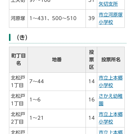
上矢切
97～108
31
矢切支所
市立河原塚
河原塚
1～431、500～510
39
小学校
（き）
投
町丁目
地番
票
投票所名
名
区
北松戸
市立上本郷
7～44
14
1丁目
小学校
北松戸
さかえ幼稚
1～6
16
1丁目
園
北松戸
市立上本郷
1～21
14
2丁目
小学校
北松戸
市立上本郷