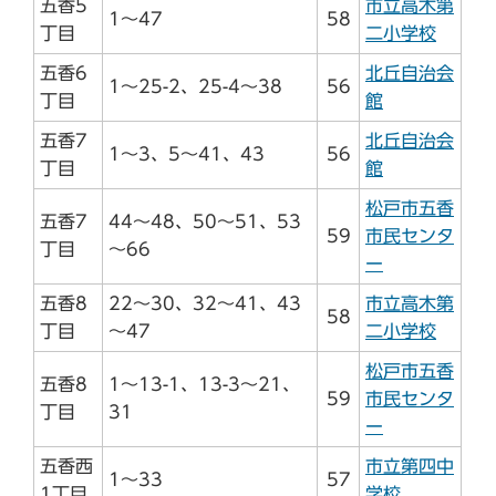
五香5
市立高木第
1～47
58
丁目
二小学校
五香6
北丘自治会
1～25-2、25-4～38
56
丁目
館
五香7
北丘自治会
1～3、5～41、43
56
丁目
館
松戸市五香
五香7
44～48、50～51、53
59
市民センタ
丁目
～66
ー
五香8
22～30、32～41、43
市立高木第
58
丁目
～47
二小学校
松戸市五香
五香8
1～13-1、13-3～21、
59
市民センタ
丁目
31
ー
五香西
市立第四中
1～33
57
1丁目
学校