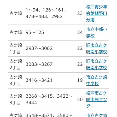
松戸青少年
1～94、126～161、
古ケ崎
23
会館樋野口
478～483、2982
分館
市立中部小
古ケ崎
95～125
24
学校
古ケ崎
旧市立古ケ
2987～3082
22
1丁目
崎南小学校
古ケ崎
旧市立古ケ
3083～3267
22
2丁目
崎南小学校
古ケ崎
市立古ケ崎
3416～3421
19
3丁目
中学校
松戸市古ケ
古ケ崎
3268～3415、3422～
20
崎市民セン
3丁目
3444
ター
古ケ崎
3548～3571、3580～
市立古ケ崎