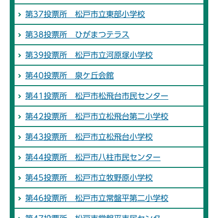
第37投票所 松戸市立東部小学校
第38投票所 ひがまつテラス
第39投票所 松戸市立河原塚小学校
第40投票所 泉ケ丘会館
第41投票所 松戸市松飛台市民センター
第42投票所 松戸市立松飛台第二小学校
第43投票所 松戸市立松飛台小学校
第44投票所 松戸市八柱市民センター
第45投票所 松戸市立牧野原小学校
第46投票所 松戸市立常盤平第二小学校