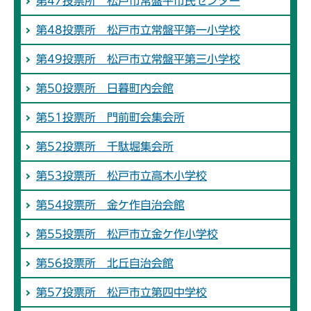
第47投票所 松戸市常盤平市民センター
第48投票所 松戸市立常盤平第一小学校
第49投票所 松戸市立常盤平第三小学校
第50投票所 日暮町内会館
第51投票所 門前町会集会所
第52投票所 千駄堀集会所
第53投票所 松戸市立高木小学校
第54投票所 金ケ作自治会館
第55投票所 松戸市立金ケ作小学校
第56投票所 北丘自治会館
第57投票所 松戸市立第四中学校