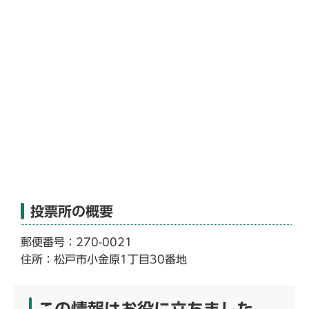
投票所の概要
郵便番号：270-0021
住所：松戸市小金原1丁目30番地
この情報はお役に立ちました