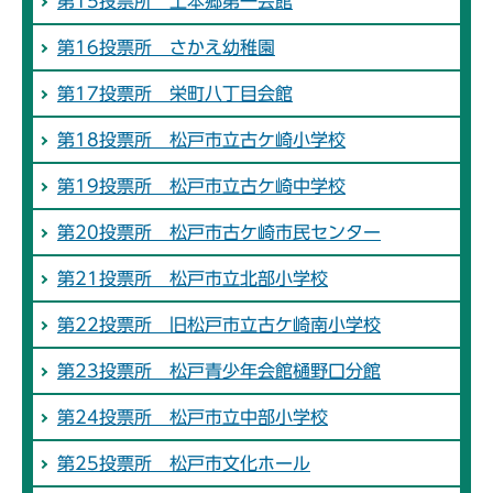
第15投票所 上本郷第一会館
第16投票所 さかえ幼稚園
第17投票所 栄町八丁目会館
第18投票所 松戸市立古ケ崎小学校
第19投票所 松戸市立古ケ崎中学校
第20投票所 松戸市古ケ崎市民センター
第21投票所 松戸市立北部小学校
第22投票所 旧松戸市立古ケ崎南小学校
第23投票所 松戸青少年会館樋野口分館
第24投票所 松戸市立中部小学校
第25投票所 松戸市文化ホール