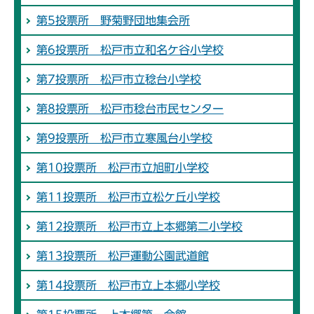
第5投票所 野菊野団地集会所
第6投票所 松戸市立和名ケ谷小学校
第7投票所 松戸市立稔台小学校
第8投票所 松戸市稔台市民センター
第9投票所 松戸市立寒風台小学校
第10投票所 松戸市立旭町小学校
第11投票所 松戸市立松ケ丘小学校
第12投票所 松戸市立上本郷第二小学校
第13投票所 松戸運動公園武道館
第14投票所 松戸市立上本郷小学校