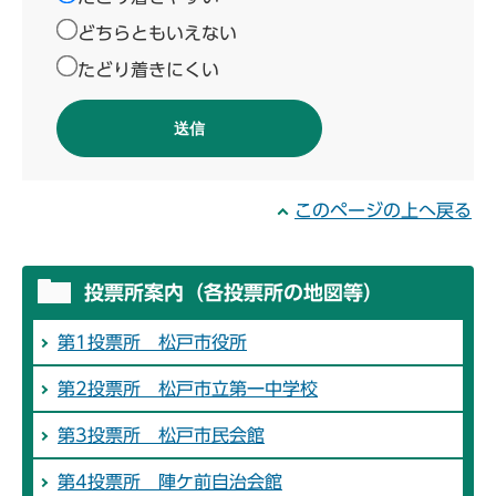
どちらともいえない
たどり着きにくい
このページの上へ戻る
投票所案内（各投票所の地図等）
第1投票所 松戸市役所
第2投票所 松戸市立第一中学校
第3投票所 松戸市民会館
第4投票所 陣ケ前自治会館