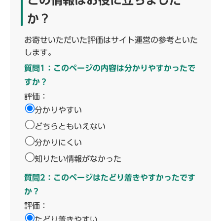
か？
お寄せいただいた評価はサイト運営の参考といた
します。
質問1：このページの内容は分かりやすかったで
すか？
評価：
分かりやすい
どちらともいえない
分かりにくい
知りたい情報がなかった
質問2：このページはたどり着きやすかったです
か？
評価：
たどり着きやすい