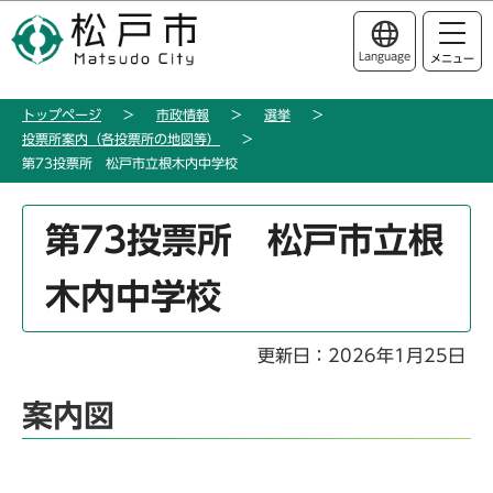
こ
このページの本文へ移動
の
Language
メニュー
ペ
ー
トップページ
市政情報
選挙
ジ
投票所案内（各投票所の地図等）
の
第73投票所 松戸市立根木内中学校
先
頭
本
第73投票所 松戸市立根
で
文
す
こ
木内中学校
こ
か
ら
更新日：2026年1月25日
案内図