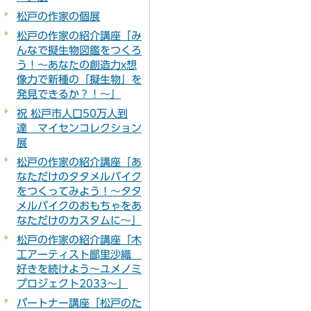
松戸の作家の個展
松戸の作家の紹介講座「み
んなで擬生物図鑑をつくろ
う！～あなたの創造力x想
像力で新種の「擬生物」を
発見できるか？！～」
祝 松戸市人口50万人到
達 マイセンコレクション
展
松戸の作家の紹介講座「あ
なただけのタタメルバイク
をつくってみよう！～タタ
メルバイクのおもちゃをあ
なただけのカスタムに～」
松戸の作家の紹介講座「木
工アーティスト鄙里沙織
好きを続けよう～ユメノミ
プロジェクト2033～」
パートナー講座「松戸のた