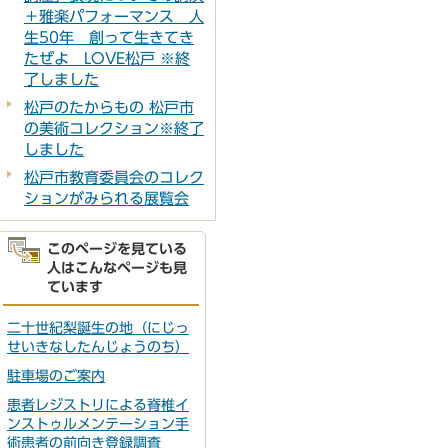
＋雅楽パフォーマンス 人
生50年 創って生きてき
たぜよ LOVE松戸 ※終
了しました
松戸のたからもの 松戸市
の美術コレクション※終了
しました
松戸市教育委員会のコレク
ションがみられる展覧会
このページを見ている
人はこんなページも見
ています
二十世紀梨誕生の地（にじっ
せいきなしたんじょうのち）
駐車場のご案内
患者レジストリによる脊椎イ
ンストゥルメンテーション手
術患者の前向き登録調査