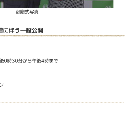
寄贈式写真
贈に伴う一般公開
後0時30分から午後4時まで
ン