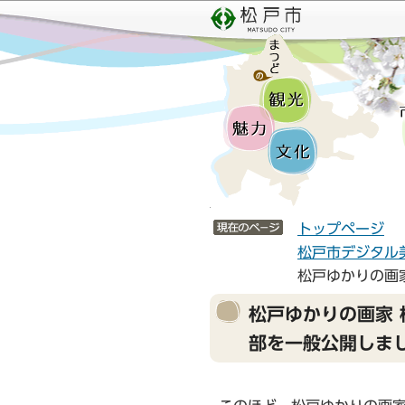
こ
サ
の
イ
ペ
ト
ー
メ
ジ
ニ
の
ュ
先
ー
頭
こ
で
こ
サイトメニューここまで
す
か
トップページ
ら
松戸市デジタル
松戸ゆかりの画
本
松戸ゆかりの画家 
文
部を一般公開しま
こ
こ
か