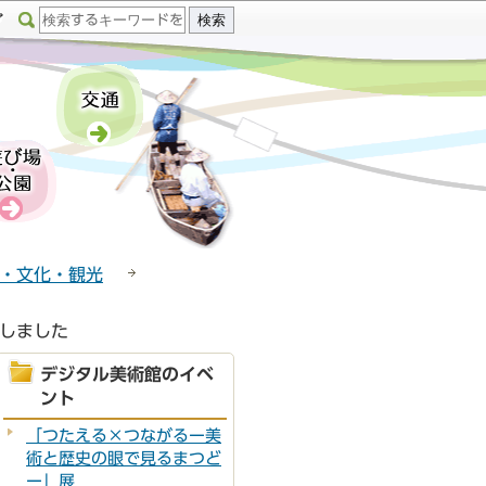
・文化・観光
開しました
デジタル美術館のイベ
ント
「つたえる×つながるー美
術と歴史の眼で見るまつど
ー」展