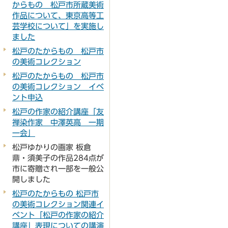
からもの 松戸市所蔵美術
作品について、東京高等工
芸学校について」を実施し
ました
松戸のたからもの 松戸市
の美術コレクション
松戸のたからもの 松戸市
の美術コレクション イベ
ント申込
松戸の作家の紹介講座「友
禅染作家 中澤英高 一期
一会」
松戸ゆかりの画家 板倉
鼎・須美子の作品284点が
市に寄贈され一部を一般公
開しました
松戸のたからもの 松戸市
の美術コレクション関連イ
ベント「松戸の作家の紹介
講座」表現についての講演