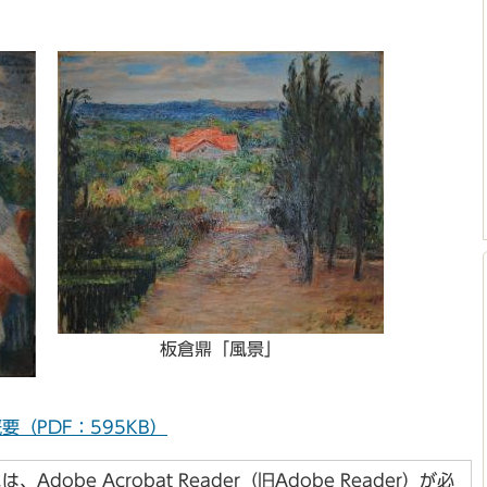
板倉鼎「風景」
（PDF：595KB）
dobe Acrobat Reader（旧Adobe Reader）が必