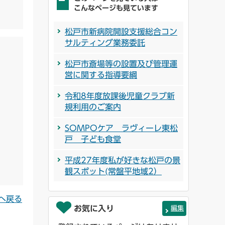
こんなページも見ています
松戸市新病院開設支援総合コン
サルティング業務委託
松戸市斎場等の設置及び管理運
営に関する指導要綱
令和8年度放課後児童クラブ新
規利用のご案内
SOMPOケア ラヴィーレ東松
戸 子ども食堂
平成27年度私が好きな松戸の景
観スポット(常盤平地域2）
へ戻る
お気に入り
編集