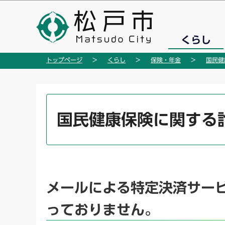
こ
の
ペ
くらし
ー
ジ
トップページ
くらし
保険・年金
国民健
の
先
頭
本
で
文
国民健康保険に関する
す
こ
こ
か
ら
メールによる特定決済サービ
っておりません。