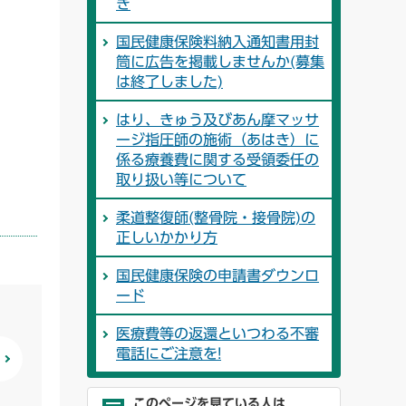
き
国民健康保険料納入通知書用封
筒に広告を掲載しませんか(募集
は終了しました)
はり、きゅう及びあん摩マッサ
ージ指圧師の施術（あはき）に
係る療養費に関する受領委任の
取り扱い等について
柔道整復師(整骨院・接骨院)の
正しいかかり方
国民健康保険の申請書ダウンロ
ード
医療費等の返還といつわる不審
電話にご注意を!
このページを見ている人は