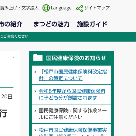
声読み上げ・文字拡大
Language
サイトマップ
市の紹介
まつどの魅力
施設ガイド
にご注意ください
国民健康保険のお知らせ
「松戸市国民健康保険料改定指
針」の策定について
令和8年度から国民健康保険料
月20日
に子ども分が創設されます
国民健康保険に関する詐欺メー
行
ルにご注意ください
松戸市国民健康保険保健事業実