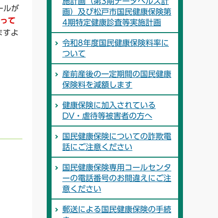
施計画（第3期データヘルス計
ールが
画）及び松戸市国民健康保険第
行って
4期特定健康診査等実施計画
ますよ
令和8年度国民健康保険料率に
ついて
産前産後の一定期間の国民健康
保険料を減額します
健康保険に加入されている
DV・虐待等被害者の方へ
国民健康保険についての詐欺電
話にご注意ください
国民健康保険専用コールセンタ
ーの電話番号のお間違えにご注
意ください
郵送による国民健康保険の手続