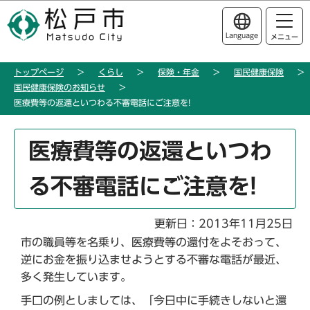
こ
このページの本文へ移動
の
Language
メニュー
ペ
ー
トップページ
くらし
保険・年金
国民健康保険
ジ
国民健康保険のお知らせ
の
医療費等の返還といつわる不審電話にご注意を!
先
頭
本
医療費等の返還といつわ
で
文
す
こ
る不審電話にご注意を!
こ
か
ら
更新日：2013年11月25日
市の職員等を名乗り、医療費等の還付をよそおって、
逆にお金を振り込ませようとする不審な電話が最近、
多く発生しています。
手口の例としましては、「今日中に手続きしないと還