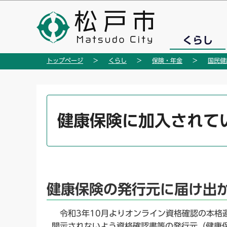
こ
の
ペ
くらし
ー
ジ
トップページ
くらし
保険・年金
国民健
の
先
頭
本
で
文
健康保険に加入されて
す
こ
こ
か
ら
健康保険の発行元に届け出
令和3年10月よりオンライン資格確認の本格
開示されないよう資格確認書等の発行元（健康