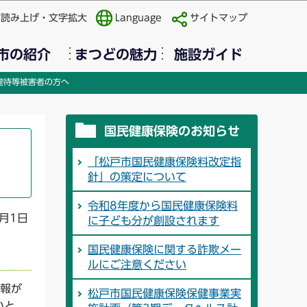
声読み上げ・文字拡大
Language
サイトマップ
市の紹介
まつどの魅力
施設ガイド
虐待等被害者の方へ
国民健康保険のお知らせ
「松戸市国民健康保険料改定指
針」の策定について
令和8年度から国民健康保険料
月1日
に子ども分が創設されます
国民健康保険に関する詐欺メー
ルにご注意ください
情報が
松戸市国民健康保険保健事業実
いと、