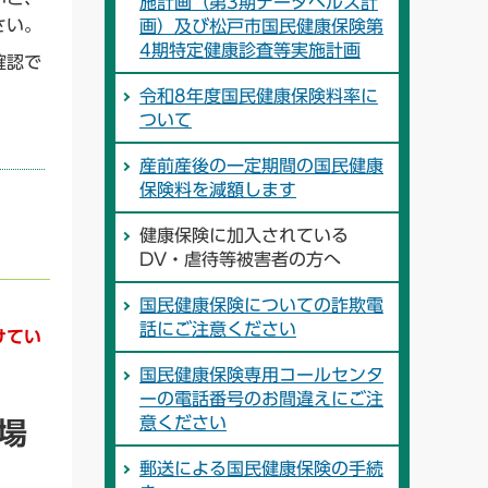
施計画（第3期データヘルス計
さい。
画）及び松戸市国民健康保険第
4期特定健康診査等実施計画
確認で
令和8年度国民健康保険料率に
ついて
産前産後の一定期間の国民健康
保険料を減額します
健康保険に加入されている
DV・虐待等被害者の方へ
国民健康保険についての詐欺電
話にご注意ください
けてい
国民健康保険専用コールセンタ
ーの電話番号のお間違えにご注
意ください
場
郵送による国民健康保険の手続