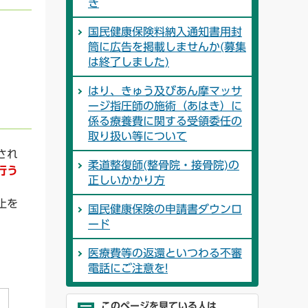
き
国民健康保険料納入通知書用封
筒に広告を掲載しませんか(募集
は終了しました)
はり、きゅう及びあん摩マッサ
ージ指圧師の施術（あはき）に
係る療養費に関する受領委任の
取り扱い等について
され
柔道整復師(整骨院・接骨院)の
行う
正しいかかり方
止を
国民健康保険の申請書ダウンロ
ード
医療費等の返還といつわる不審
電話にご注意を!
このページを見ている人は