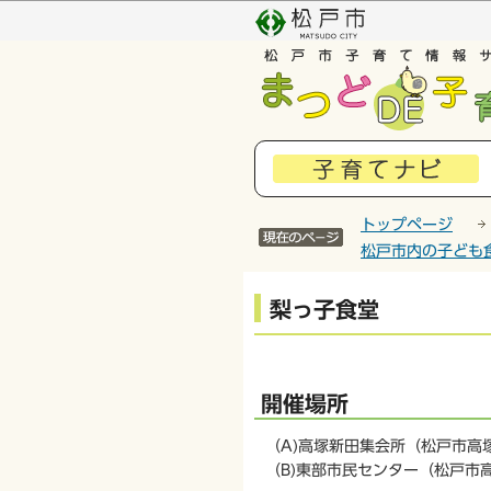
こ
の
ペ
ー
ジ
の
先
頭
で
トップページ
す
松戸市内の子ども
本
梨っ子食堂
文
こ
こ
か
開催場所
ら
（A)高塚新田集会所（松戸市高塚
（B)東部市民センター（松戸市高