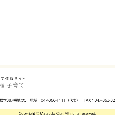
根本387番地の5
電話：047-366-1111（代表）
FAX：047-363-
Copyright © Matsudo City, All rights reserved.