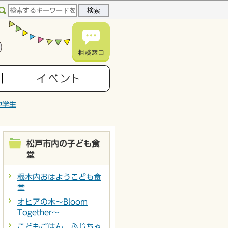
中学生
松戸市内の子ども食
堂
根木内おはようこども食
堂
オヒアの木～Bloom
Together～
こどもごはん ふじちゃ