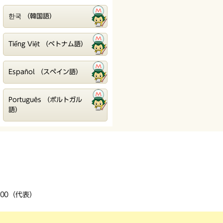
한국 （韓国語）
Tiếng Việt （ベトナム語）
Español （スペイン語）
Português （ポルトガル
語）
3200（代表）