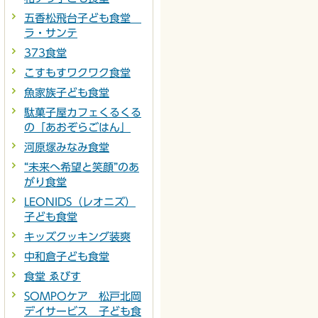
五香松飛台子ども食堂
ラ・サンテ
373食堂
こすもすワクワク食堂
魚家族子ども食堂
駄菓子屋カフェくるくる
の「あおぞらごはん」
河原塚みなみ食堂
“未来へ希望と笑顔”のあ
がり食堂
LEONIDS（レオニズ）
子ども食堂
キッズクッキング装爽
中和倉子ども食堂
食堂 ゑびす
SOMPOケア 松戸北岡
デイサービス 子ども食