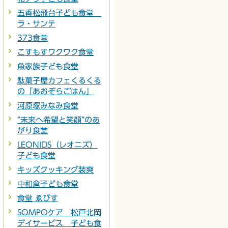
五香松飛台子ども食堂
ラ・サンテ
373食堂
こすもすワクワク食堂
魚家族子ども食堂
駄菓子屋カフェくるくる
の「あおぞらごはん」
河原塚みなみ食堂
“未来へ希望と笑顔”のあ
がり食堂
LEONIDS（レオニズ）
子ども食堂
キッズクッキング装爽
中和倉子ども食堂
食堂 ゑびす
SOMPOケア 松戸北岡
デイサービス 子ども食