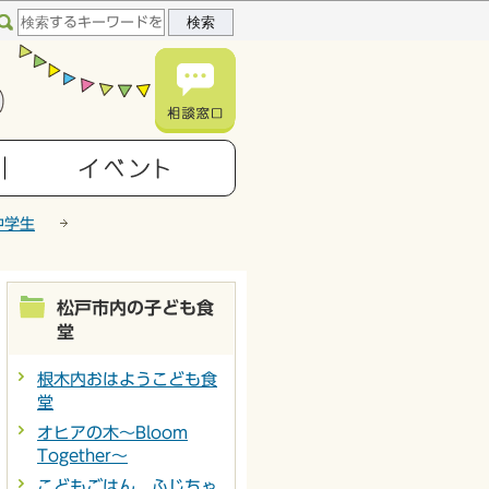
中学生
松戸市内の子ども食
堂
根木内おはようこども食
堂
オヒアの木～Bloom
Together～
こどもごはん ふじちゃ