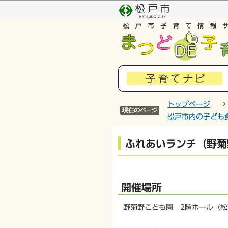
こ
の
ペ
ー
ジ
の
先
頭
で
トップページ
す
松戸市内の子ども
本
ふれあいランチ（野菊
文
こ
こ
か
開催場所
ら
野菊野こども園 2階ホール（松