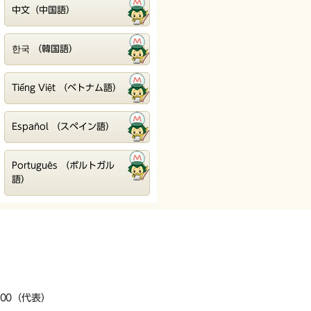
中文（中国語）
한국 （韓国語）
Tiếng Việt （ベトナム語）
Español （スペイン語）
Português （ポルトガル
語）
3200（代表）