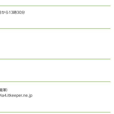
分から13時30分
（湯澤）
.itkeeper.ne.jp