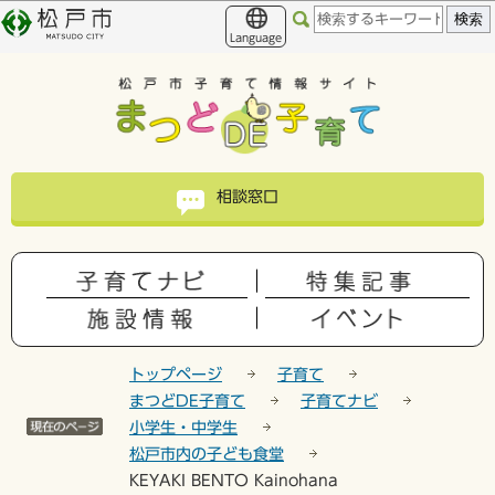
こ
このページの本文へ移動
の
Language
ペ
ー
ジ
の
先
頭
相談窓口
で
す
トップページ
子育て
まつどDE子育て
子育てナビ
小学生・中学生
松戸市内の子ども食堂
KEYAKI BENTO Kainohana