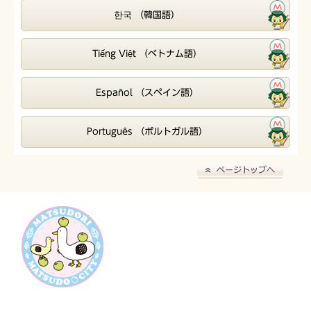
한국 （韓国語）
Tiếng Việt （ベトナム語）
Español （スペイン語）
Português （ポルトガル語）