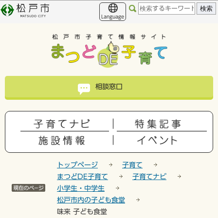
こ
このページの本文へ移動
の
Language
ペ
ー
ジ
の
先
頭
相談窓口
で
す
トップページ
子育て
まつどDE子育て
子育てナビ
小学生・中学生
松戸市内の子ども食堂
味来 子ども食堂