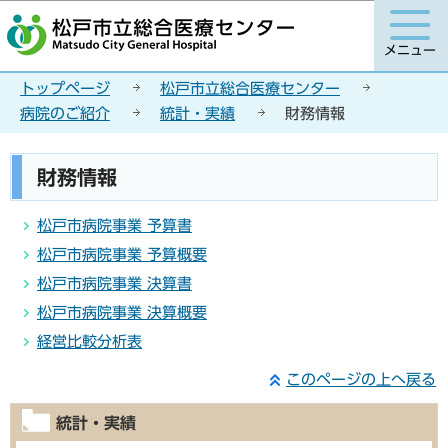
こ
このページの本文へ移動
の
メニュー
ペ
ー
トップページ
松戸市立総合医療センター
ジ
病院のご紹介
統計・実績
財務情報
の
先
本
財務情報
頭
文
で
こ
松戸市病院事業 予算書
す
こ
松戸市病院事業 予算概要
か
松戸市病院事業 決算書
ら
松戸市病院事業 決算概要
経営比較分析表
このページの上へ戻る
統計・実績