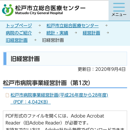
こ
このページの本文へ移動
の
メニュー
ペ
ー
トップページ
松戸市立総合医療センター
ジ
病院のご紹介
統計・実績
経営計画
の
旧経営計画
旧経営計画
先
頭
本
旧経営計画
で
文
す
こ
更新日：2020年9月4日
こ
松戸市病院事業経営計画（第1次）
か
ら
松戸市病院事業経営計画(平成26年度から28年度)
（PDF：4,042KB）
PDF形式のファイルを開くには、Adobe Acrobat
Reader（旧Adobe Reader）が必要です。
お持ちでない方は、Adobe社から無償でダウンロードできま