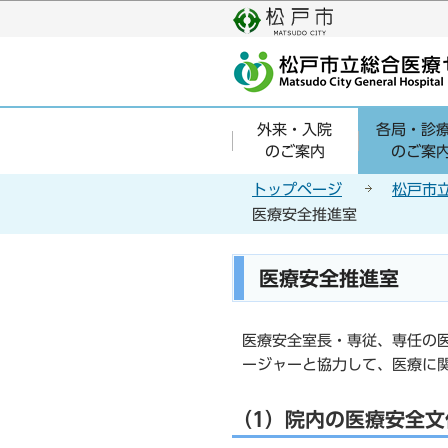
こ
の
ペ
ー
ジ
外来・入院
各局・診
の
のご案内
のご案
先
頭
トップページ
松戸市
で
医療安全推進室
す
本
医療安全推進室
文
こ
こ
医療安全室長・専従、専任の
か
ージャーと協力して、医療に
ら
（1）院内の医療安全文