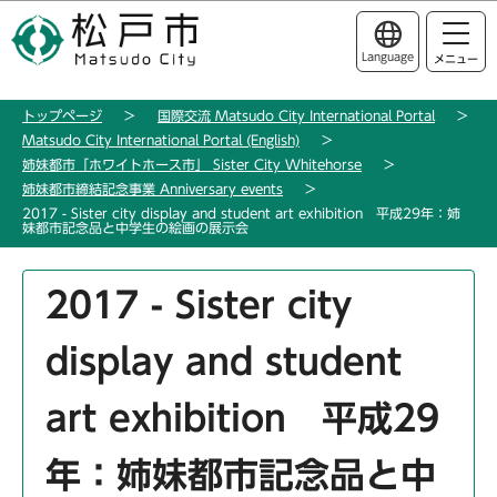
こ
このページの本文へ移動
の
Language
メニュー
ペ
ー
トップページ
国際交流 Matsudo City International Portal
ジ
Matsudo City International Portal (English)
の
姉妹都市「ホワイトホース市」 Sister City Whitehorse
先
姉妹都市締結記念事業 Anniversary events
頭
2017 - Sister city display and student art exhibition 平成29年：姉
妹都市記念品と中学生の絵画の展示会
で
す
本
2017 - Sister city
文
こ
display and student
こ
か
art exhibition 平成29
ら
年：姉妹都市記念品と中