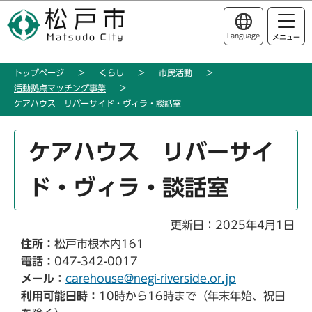
こ
このページの本文へ移動
の
Language
メニュー
ペ
ー
トップページ
くらし
市民活動
ジ
活動拠点マッチング事業
の
ケアハウス リバーサイド・ヴィラ・談話室
先
頭
本
ケアハウス リバーサイ
で
文
す
こ
ド・ヴィラ・談話室
こ
か
ら
更新日：2025年4月1日
住所：
松戸市根木内161
電話：
047-342-0017
メール：
carehouse@negi-riverside.or.jp
利用可能日時：
10時から16時まで（年末年始、祝日