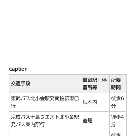
caption
最寄駅／停
所要
交通手段
留所等
時間
東武バス北小金駅発南柏駅東口
徒歩6
根木内
行
分
京成バス千葉ウエスト北小金駅
徒歩4
宿畑
発バス案内所行
分
徒歩