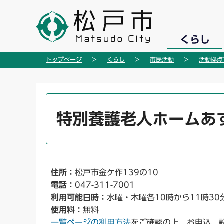
こ
の
ペ
くらし
ー
ジ
トップページ
くらし
市民活動
活動拠点
の
先
頭
本
で
文
特別養護老人ホームあ
す
こ
こ
か
ら
住所：
松戸市金ケ作139の10
電話：
047-311-7001
利用可能日時：
水曜・木曜各10時から11時30
使用料：
無料
一覧ページの利用方法
をご確認の上、お申込、