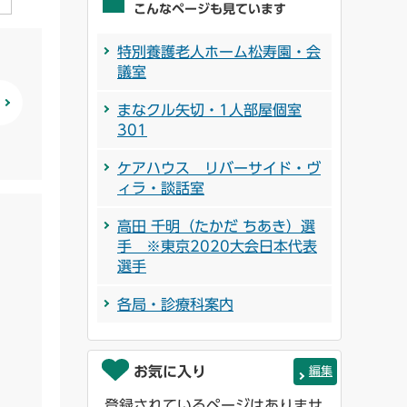
こんなページも見ています
特別養護老人ホーム松寿園・会
議室
まなクル矢切・1人部屋個室
301
ケアハウス リバーサイド・ヴ
ィラ・談話室
高田 千明（たかだ ちあき）選
手 ※東京2020大会日本代表
選手
各局・診療科案内
お気に入り
編集
登録されているページはありませ