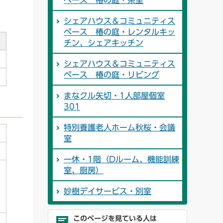
ペース 椿の庭・茶室
シェアハウス＆コミュニティス
ペース 椿の庭・レンタルキッ
チン、シェアキッチン
シェアハウス＆コミュニティス
ペース 椿の庭・リビング
まなクル矢切・1人部屋個室
301
特別養護老人ホーム秋桜・会議
室
一休・1階（Dルーム、機能訓練
室、厨房）
妙樹デイサービス・別室
このページを見ている人は