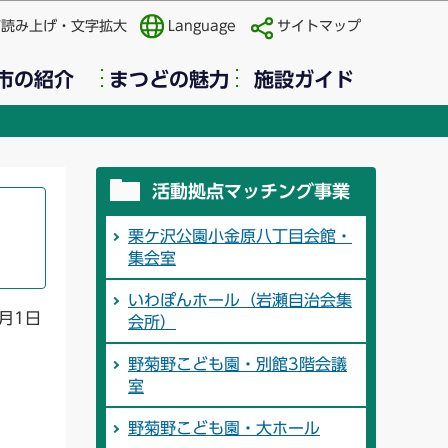
声読み上げ・文字拡大
Language
サイトマップ
市の紹介
まつどの魅力
施設ガイド
活動拠点マッチング事業
栗ケ沢公園小金原八丁目会館・
集会室
いわぽんホール（岩瀬自治会集
月1日
会所）
野菊野こども園・別館3階会議
室
野菊野こども園・大ホール