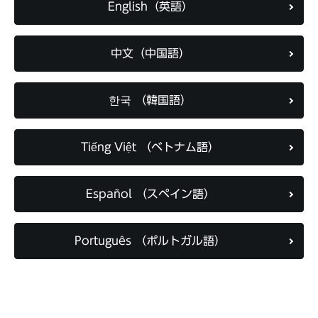
English（英語）
中文（中国語）
한국 （韓国語）
Tiếng Việt （ベトナム語）
Español （スペイン語）
Português （ポルトガル語）