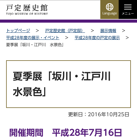
こ
サ
このページの本文へ移動
の
イ
Language
メニュー
ペ
ト
サイトメニューここまで
ー
メ
トップページ
戸定歴史館（戸定邸）
展示情報
ジ
ニ
平成28年度の展示・イベント
平成28年度の戸定の展示
の
ュ
夏季展「坂川・江戸川 水景色」
先
ー
頭
こ
本
で
こ
文
す
か
夏季展「坂川・江戸川
こ
ら
こ
水景色」
か
ら
更新日：2016年10月25日
開催期間 平成28年7月16日