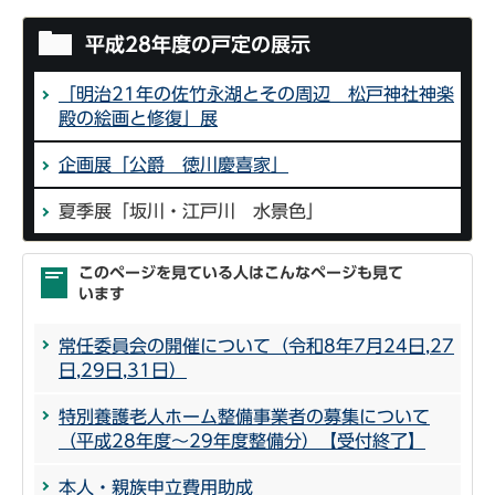
平成28年度の戸定の展示
「明治21年の佐竹永湖とその周辺 松戸神社神楽
殿の絵画と修復」展
企画展「公爵 徳川慶喜家」
夏季展「坂川・江戸川 水景色」
このページを見ている人はこんなページも見て
います
常任委員会の開催について（令和8年7月24日,27
日,29日,31日）
特別養護老人ホーム整備事業者の募集について
（平成28年度～29年度整備分）【受付終了】
本人・親族申立費用助成